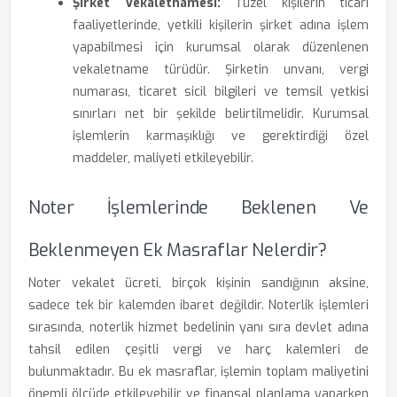
Şirket Vekaletnamesi:
Tüzel kişilerin ticari
faaliyetlerinde, yetkili kişilerin şirket adına işlem
yapabilmesi için kurumsal olarak düzenlenen
vekaletname türüdür. Şirketin unvanı, vergi
numarası, ticaret sicil bilgileri ve temsil yetkisi
sınırları net bir şekilde belirtilmelidir. Kurumsal
işlemlerin karmaşıklığı ve gerektirdiği özel
maddeler, maliyeti etkileyebilir.
Noter İşlemlerinde Beklenen Ve
Beklenmeyen Ek Masraflar Nelerdir?
Noter vekalet ücreti, birçok kişinin sandığının aksine,
sadece tek bir kalemden ibaret değildir. Noterlik işlemleri
sırasında, noterlik hizmet bedelinin yanı sıra devlet adına
tahsil edilen çeşitli vergi ve harç kalemleri de
bulunmaktadır. Bu ek masraflar, işlemin toplam maliyetini
önemli ölçüde etkileyebilir ve finansal planlama yaparken