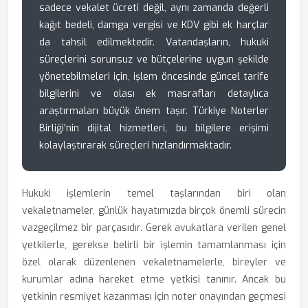
sadece vekalet ücreti değil, aynı zamanda değerli
kağıt bedeli, damga vergisi ve KDV gibi ek harçlar
da tahsil edilmektedir. Vatandaşların, hukuki
süreçlerini sorunsuz ve bütçelerine uygun şekilde
yönetebilmeleri için, işlem öncesinde güncel tarife
bilgilerini ve olası ek masrafları detaylıca
araştırmaları büyük önem taşır. Türkiye Noterler
Birliği'nin dijital hizmetleri, bu bilgilere erişimi
kolaylaştırarak süreçleri hızlandırmaktadır.
Hukuki işlemlerin temel taşlarından biri olan
vekaletnameler, günlük hayatımızda birçok önemli sürecin
vazgeçilmez bir parçasıdır. Gerek avukatlara verilen genel
yetkilerle, gerekse belirli bir işlemin tamamlanması için
özel olarak düzenlenen vekaletnamelerle, bireyler ve
kurumlar adına hareket etme yetkisi tanınır. Ancak bu
yetkinin resmiyet kazanması için noter onayından geçmesi