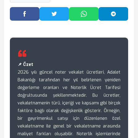
Facebook'ta Paylaş
Twitter'da Paylaş
WhatsApp'ta Paylaş
Telegram
📌 Özet
2026 yılı güncel noter vekalet ücretleri, Adalet
Bakanlığı tarafından her yıl belirlenen yeniden
değerleme oranları ve Noterlik Ücret Tarifesi
doğrultusunda şekillenmektedir. Bu ücretler,
vekaletnamenin türü, içeriği ve kapsamı gibi birçok
faktöre bağlı olarak değişkenlik gösterir. Örneğin,
bir gayrimenkul satışı için düzenlenen özel
vekaletname ile genel bir vekaletname arasında
maliyet farkları oluşabilir. Noterlik işlemlerinde