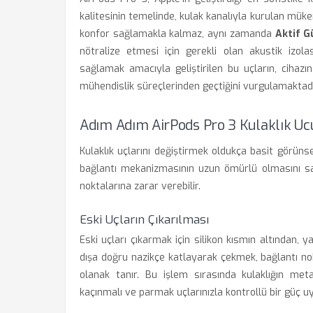
kalitesinin temelinde, kulak kanalıyla kurulan mükem
konfor sağlamakla kalmaz, aynı zamanda
Aktif G
nötralize etmesi için gerekli olan akustik izol
sağlamak amacıyla geliştirilen bu uçların, cihazı
mühendislik süreçlerinden geçtiğini vurgulamaktadı
Adım Adım AirPods Pro 3 Kulaklık Uc
Kulaklık uçlarını değiştirmek oldukça basit görünse
bağlantı mekanizmasının uzun ömürlü olmasını sağ
noktalarına zarar verebilir.
Eski Uçların Çıkarılması
Eski uçları çıkarmak için silikon kısmın altından, 
dışa doğru nazikçe katlayarak çekmek, bağlantı n
olanak tanır. Bu işlem sırasında kulaklığın me
kaçınmalı ve parmak uçlarınızla kontrollü bir güç u