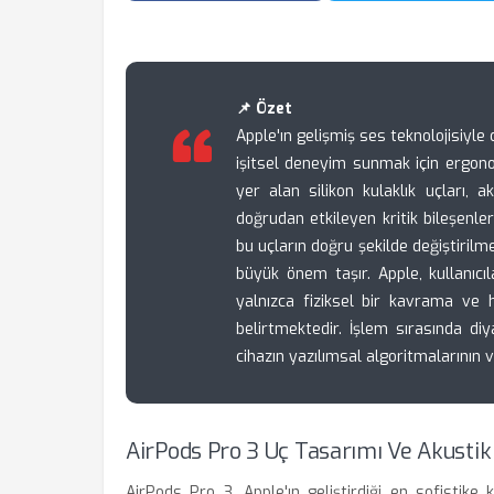
📌 Özet
Apple'ın gelişmiş ses teknolojisiyle 
işitsel deneyim sunmak için ergono
yer alan silikon kulaklık uçları,
doğrudan etkileyen kritik bileşenl
bu uçların doğru şekilde değiştirilm
büyük önem taşır. Apple, kullanıc
yalnızca fiziksel bir kavrama ve 
belirtmektedir. İşlem sırasında diy
cihazın yazılımsal algoritmalarının v
AirPods Pro 3 Uç Tasarımı Ve Akusti
AirPods Pro 3, Apple'ın geliştirdiği en sofistike 