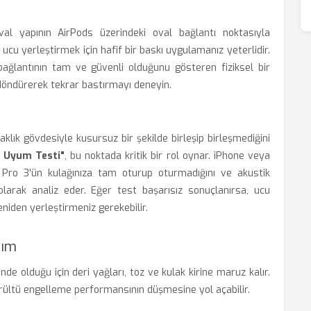
val yapının AirPods üzerindeki oval bağlantı noktasıyla
ucu yerleştirmek için hafif bir baskı uygulamanız yeterlidir.
bağlantının tam ve güvenli olduğunu gösteren fiziksel bir
döndürerek tekrar bastırmayı deneyin.
laklık gövdesiyle kusursuz bir şekilde birleşip birleşmediğini
k Uyum Testi"
, bu noktada kritik bir rol oynar. iPhone veya
s Pro 3'ün kulağınıza tam oturup oturmadığını ve akustik
 olarak analiz eder. Eğer test başarısız sonuçlanırsa, ucu
eniden yerleştirmeniz gerekebilir.
nım
nde olduğu için deri yağları, toz ve kulak kirine maruz kalır.
ltü engelleme performansının düşmesine yol açabilir.