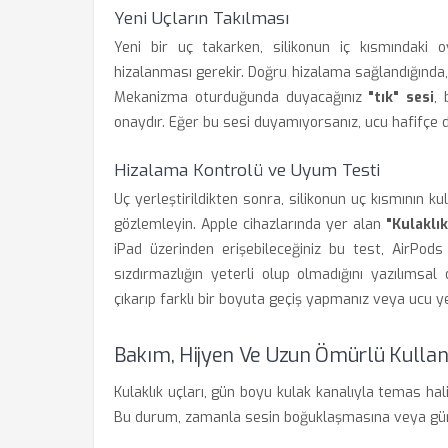
Yeni Uçların Takılması
Yeni bir uç takarken, silikonun iç kısmındaki o
hizalanması gerekir. Doğru hizalama sağlandığında, 
Mekanizma oturduğunda duyacağınız
"tık" sesi
, 
onaydır. Eğer bu sesi duyamıyorsanız, ucu hafifçe 
Hizalama Kontrolü ve Uyum Testi
Uç yerleştirildikten sonra, silikonun uç kısmının ku
gözlemleyin. Apple cihazlarında yer alan
"Kulaklı
iPad üzerinden erişebileceğiniz bu test, AirPod
sızdırmazlığın yeterli olup olmadığını yazılımsal
çıkarıp farklı bir boyuta geçiş yapmanız veya ucu y
Bakım, Hijyen Ve Uzun Ömürlü Kulla
Kulaklık uçları, gün boyu kulak kanalıyla temas hali
Bu durum, zamanla sesin boğuklaşmasına veya gürü