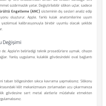
mel sızdırmazlık yatar. Değiştirilebilir silikon uçlar, sadece
ürültü Engelleme (ANC)
sisteminin dış sesleri analiz edip
asyonu oluşturur. Apple, farklı kulak anatomilerine uyum
n yazılımsal kalibrasyonuyla birebir uyumlu olacak şekilde
r.
u Değişimi
 de, Apple'ın belirlediği teknik prosedürlere uymak, cihazın
lar. Yanlış uygulama, kulaklık gövdesindeki oval bağlantı
yani taban bölgesinden sıkıca kavrama yapmalısınız. Silikonu
oktasındaki kilit mekanizmasını zorlamadan ucu çıkarmanıza
talik gövdesine sert metal aletlerle müdahale etmekten
ygulamalısınız.