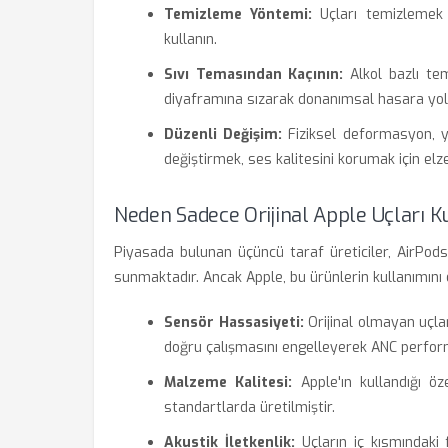
Temizleme Yöntemi:
Uçları temizlemek 
kullanın.
Sıvı Temasından Kaçının:
Alkol bazlı temi
diyaframına sızarak donanımsal hasara yol 
Düzenli Değişim:
Fiziksel deformasyon, yı
değiştirmek, ses kalitesini korumak için elz
Neden Sadece Orijinal Apple Uçları K
Piyasada bulunan üçüncü taraf üreticiler, AirPod
sunmaktadır. Ancak Apple, bu ürünlerin kullanımını
Sensör Hassasiyeti:
Orijinal olmayan uçlar
doğru çalışmasını engelleyerek ANC perfor
Malzeme Kalitesi:
Apple'ın kullandığı öze
standartlarda üretilmiştir.
Akustik İletkenlik:
Uçların iç kısmındaki 