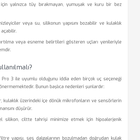
için yalnızca tüy bırakmayan, yumuşak ve kuru bir bez
zleyiciler veya su, silikonun yapısını bozabilir ve kulaklık
açabilir.
rtılma veya esneme belirtileri gösteren uçları yenileriyle
emdir.
ullanılmalı?
s Pro 3 ile uyumlu olduğunu iddia eden birçok uç seçeneği
 önermemektedir. Bunun başlıca nedenleri şunlardır:
, kulaklık üzerindeki içe dönük mikrofonların ve sensörlerin
mansını düşürür.
l silikon, ciltte tahrişi minimize etmek için hipoalerjenik
filtre yapısı, ses dalgalarının bozulmadan doğrudan kulak