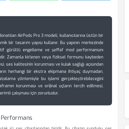
donatılan AirPods Pro 3 modeli, kullanıcılarına üstün bir
mik bir tasarım yapısı kullanır. Bu yapının merkezinde
 aktif gürültü engelleme ve şeffaf mod performansını
erdir. Zamanla kirlenen veya fiziksel formunu kaybeden
esi, ses kalitesinin korunması ve kulak sağlığı açısından
ıların herhangi bir ekstra ekipmana ihtiyaç duymadan,
hizalama yöntemiyle bu işlemi gerçekleştirebileceğini
aframın korunması ve orijinal uçların tercih edilmesi,
erimli çalışması için zorunludur.
k Performans
kulak içi ses cihazlarından biridir. Bu cihazın sunduğu ses