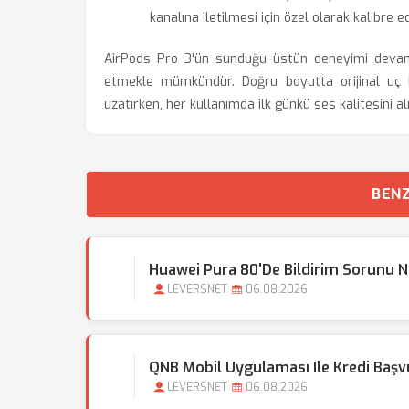
kanalına iletilmesi için özel olarak kalibre ed
AirPods Pro 3'ün sunduğu üstün deneyimi devam 
etmekle mümkündür. Doğru boyutta orijinal uç kul
uzatırken, her kullanımda ilk günkü ses kalitesini al
BENZ
Huawei Pura 80'de Bildirim Sorunu N
LEVERSNET
06.08.2026
QNB Mobil Uygulaması Ile Kredi Başvu
LEVERSNET
06.08.2026