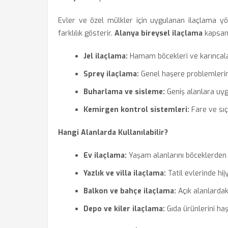
Evler ve özel mülkler için uygulanan ilaçlama yö
farklılık gösterir.
Alanya bireysel ilaçlama
kapsamı
Jel ilaçlama:
Hamam böcekleri ve karıncalar 
Sprey ilaçlama:
Genel haşere problemlerini 
Buharlama ve sisleme:
Geniş alanlara uygu
Kemirgen kontrol sistemleri:
Fare ve sıça
Hangi Alanlarda Kullanılabilir?
Ev ilaçlama:
Yaşam alanlarını böceklerden 
Yazlık ve villa ilaçlama:
Tatil evlerinde hij
Balkon ve bahçe ilaçlama:
Açık alanlardak
Depo ve kiler ilaçlama:
Gıda ürünlerini ha