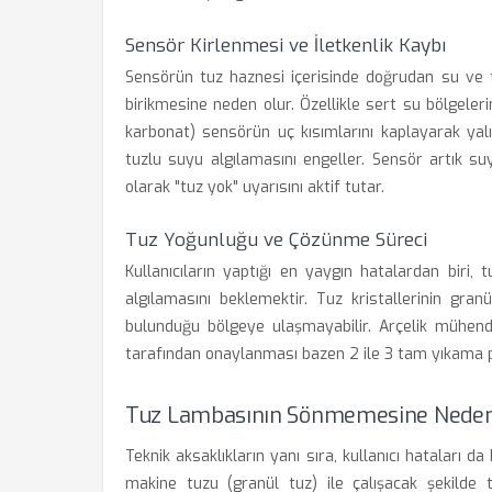
Sensör Kirlenmesi ve İletkenlik Kaybı
Sensörün tuz haznesi içerisinde doğrudan su ve 
birikmesine neden olur. Özellikle sert su bölgeleri
karbonat) sensörün uç kısımlarını kaplayarak yal
tuzlu suyu algılamasını engeller. Sensör artık su
olarak "tuz yok" uyarısını aktif tutar.
Tuz Yoğunluğu ve Çözünme Süreci
Kullanıcıların yaptığı en yaygın hatalardan bir
algılamasını beklemektir. Tuz kristallerinin gr
bulunduğu bölgeye ulaşmayabilir. Arçelik mühendi
tarafından onaylanması bazen 2 ile 3 tam yıkama pr
Tuz Lambasının Sönmemesine Neden
Teknik aksaklıkların yanı sıra, kullanıcı hataları d
makine tuzu (granül tuz) ile çalışacak şekilde t