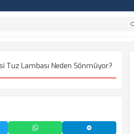
nesi Tuz Lambası Neden Sönmüyor?
'da Paylaş
WhatsApp'ta Paylaş
Telegram'da Payl