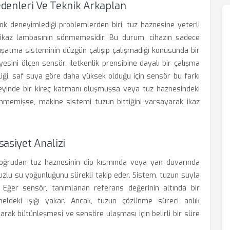
denleri Ve Teknik Arkaplan
çok deneyimlediği problemlerden biri, tuz haznesine yeterli
ikaz lambasının sönmemesidir. Bu durum, cihazın sadece
şatma sisteminin düzgün çalışıp çalışmadığı konusunda bir
yesini ölçen sensör, iletkenlik prensibine dayalı bir çalışma
nliği, saf suya göre daha yüksek olduğu için sensör bu farkı
üzeyinde bir kireç katmanı oluşmuşsa veya tuz haznesindeki
nmemişse, makine sistemi tuzun bittiğini varsayarak ikaz
asiyet Analizi
oğrudan tuz haznesinin dip kısmında veya yan duvarında
tuzlu su yoğunluğunu sürekli takip eder. Sistem, tuzun suyla
ır. Eğer sensör, tanımlanan referans değerinin altında bir
aneldeki ışığı yakar. Ancak, tuzun çözünme süreci anlık
arak bütünleşmesi ve sensöre ulaşması için belirli bir süre