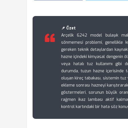
📌 Özet
Arçelik 6242 model bulaşık makin
sönmemesi problemi, genellikle ku
gereken teknik detaylardan kaynakl
hazne içindeki kimyasal dengenin 
veya hatalı tuz kullanımı gibi du
durumda, tuzun hazne içerisinde 
oluşan kireç tabakası, sistemin tuz v
ekleme sonrası hazneyi karıştırara
göstermeleri, sorunun büyük oran
rağmen ikaz lambası aktif kalma
kontrol kartındaki bir hata söz konus