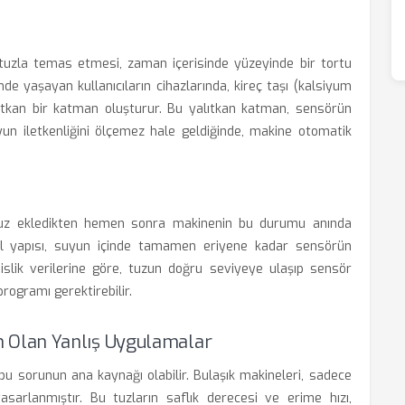
tuzla temas etmesi, zaman içerisinde yüzeyinde bir tortu
nde yaşayan kullanıcıların cihazlarında, kireç taşı (kalsiyum
ıtkan bir katman oluşturur. Bu yalıtkan katman, sensörün
yun iletkenliğini ölçemez hale geldiğinde, makine otomatik
i, tuz ekledikten hemen sonra makinenin bu durumu anında
anül yapısı, suyun içinde tamamen eriyene kadar sensörün
slik verilerine göre, tuzun doğru seviyeye ulaşıp sensör
ogramı gerektirebilir.
 Olan Yanlış Uygulamalar
a bu sorunun ana kaynağı olabilir. Bulaşık makineleri, sadece
asarlanmıştır. Bu tuzların saflık derecesi ve erime hızı,