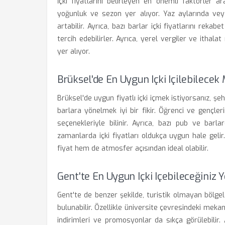
İçki fiyatlarını belirleyen en önemli faktörler a
yoğunluk ve sezon yer alıyor. Yaz aylarında veya 
artabilir. Ayrıca, bazı barlar içki fiyatlarını re
tercih edebilirler. Ayrıca, yerel vergiler ve ithala
yer alıyor.
Brüksel'de En Uygun Içki Içilebilecek
Brüksel'de uygun fiyatlı içki içmek istiyorsanız, şe
barlara yönelmek iyi bir fikir. Öğrenci ve gençlerin
seçenekleriyle bilinir. Ayrıca, bazı pub ve ba
zamanlarda içki fiyatları oldukça uygun hale geli
fiyat hem de atmosfer açısından ideal olabilir.
Gent'te En Uygun Içki Içebileceğiniz Y
Gent'te de benzer şekilde, turistik olmayan bölge
bulunabilir. Özellikle üniversite çevresindeki meka
indirimleri ve promosyonlar da sıkça görülebilir.