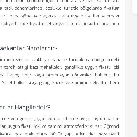
rasında barın konumu, içkinin markası ve kalitesi, turistik
tatil dönemlerinde, özellikle turistik bölgelerde fiyatlar
kabet ortamına göre ayarlayarak, daha uygun fiyatlar sunmayı
t maliyetleri de fiyatları etkileyen önemli unsurlar arasında
 Mekanlar Nerelerdir?
hir merkezinden uzaklaşıp, daha az turistik olan bölgelerdeki
 tercih ettiği bazı mahalleler, genellikle uygun fiyatlı içki
rlarda happy hour veya promosyon dönemleri bulunur; bu
r. Yerel halkın sıkça gittiği küçük ve samimi mekanlar, hem
erler Hangileridir?
lerde ve öğrenci yoğunluklu semtlerde uygun fiyatlı barlar
nlar, uygun fiyatlı içki ve samimi atmosferler sunar. Öğrenci
 Ayrıca, bazı mekanlarda büyük çaplı etkinlikler veya parti