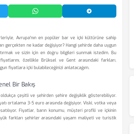
'da Paylaş
WhatsApp'ta Paylaş
Telegram'da Payl
rleriyle, Avrupa'nın en popüler bar ve içki kültürüne sahip
atları gerçekten ne kadar değişiyor? Hangi şehirde daha uygun
ştırmak ve sizin için en doğru bilgileri sunmak istedim. Bu
 fiyatlarını, özellikle Brüksel ve Gent arasındaki farkları,
n fiyatlara içki bulabileceğinizi anlatacağım.
enel Bir Bakış
 oldukça çeşitli ve şehirden şehire değişiklik gösterebiliyor.
iyatı ortalama 3-5 euro arasında değişiyor. Viski, votka veya
 satılıyor. Fiyatlar, barın konumu, müşteri profili ve içkinin
üyük farkları şehirler arasındaki yaşam maliyeti ve turistik