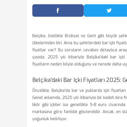
Facebook'ta Paylaş
Twitter
Belçika, özellikle Brüksel ve Gent gibi büyük şehi
ülkelerinden biri. Ama bu şehirlerdeki bar içki fiy
fiyatlar var? Bu soruların cevabını detaylıca ara
yazıda, 2025 yılı itibariyle Belçika'daki bar içki
fiyatların neden böyle olduğunu ve nerede daha uygu
Belçika'daki Bar Içki Fiyatları 2025: G
Öncelikle, Belçika'da bar ve publarda içki fiyatları
Genel anlamda, 2025 yılı itibariyle bir kadeh bira f
likör gibi içkiler ise genellikle 5-8 euro civarında
markasına göre farklılık gösterebilir. Ancak, en b
yoğunluk belirliyor.