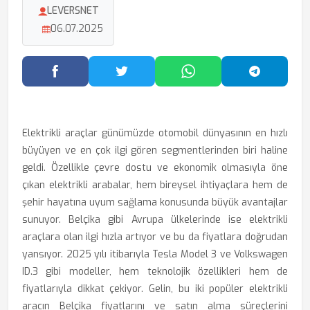
LEVERSNET
06.07.2025
Facebook'ta Paylaş
Twitter'da Paylaş
WhatsApp'ta Paylaş
Telegram
Elektrikli araçlar günümüzde otomobil dünyasının en hızlı
büyüyen ve en çok ilgi gören segmentlerinden biri haline
geldi. Özellikle çevre dostu ve ekonomik olmasıyla öne
çıkan elektrikli arabalar, hem bireysel ihtiyaçlara hem de
şehir hayatına uyum sağlama konusunda büyük avantajlar
sunuyor. Belçika gibi Avrupa ülkelerinde ise elektrikli
araçlara olan ilgi hızla artıyor ve bu da fiyatlara doğrudan
yansıyor. 2025 yılı itibarıyla Tesla Model 3 ve Volkswagen
ID.3 gibi modeller, hem teknolojik özellikleri hem de
fiyatlarıyla dikkat çekiyor. Gelin, bu iki popüler elektrikli
aracın Belçika fiyatlarını ve satın alma süreçlerini