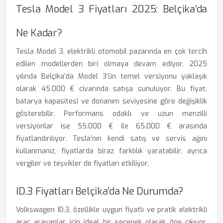
Tesla Model 3 Fiyatları 2025: Belçika’da
Ne Kadar?
Tesla Model 3, elektrikli otomobil pazarında en çok tercih
edilen modellerden biri olmaya devam ediyor. 2025
yılında Belçika’da Model 3’ün temel versiyonu yaklaşık
olarak 45.000 € civarında satışa sunuluyor. Bu fiyat,
batarya kapasitesi ve donanım seviyesine göre değişiklik
gösterebilir. Performans odaklı ve uzun menzilli
versiyonlar ise 55.000 € ile 65.000 € arasında
fiyatlandırılıyor. Tesla’nın kendi satış ve servis ağını
kullanmanız, fiyatlarda biraz farklılık yaratabilir, ayrıca
vergiler ve teşvikler de fiyatları etkiliyor.
ID.3 Fiyatları Belçika’da Ne Durumda?
Volkswagen ID.3, özellikle uygun fiyatlı ve pratik elektrikli
araç arayanlar için ideal bir seçenek olarak öne çıkıyor.