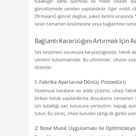
Kulaklığın dahili işlemcisi ile mobil cihazın i
güncellemede yeniden yapılandırılır. Eğer mobil ci
(firmware) güncel değilse, paket iletimi sırasında
sesin tamamen kesilmesine veya bağlantının tama
Bağlantı Kararlılığını Artırmak İçin
Ses kesilmesi sorunuyla karşılaştığınızda, teknik
yöntem bulunmaktadır. Bu yöntemler, cihazın yazıl
düzenler.
1. Fabrika Ayarlarına Dönüş Prosedürü
Yazılımsal hataların en etkili çözümü, cihazı fabr
biriken hatalı yapılandırma dosyalarını tamamen 
için kulaklığı şarj kutusuna yerleştirin, kapağı a
tutun. Bu süreç, cihazı kutudan çıktığı ilk günkü ya
2. Bose Music Uygulaması ile Optimizasyo