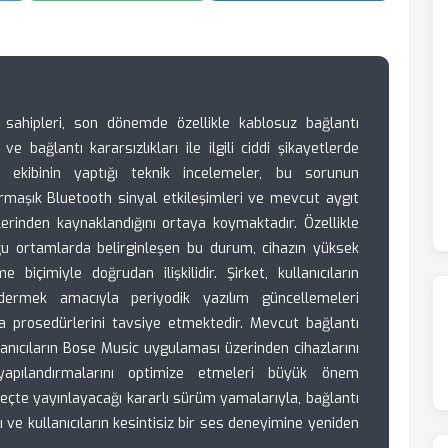
 sahipleri, son dönemde özellikle kablosuz bağlantı
e bağlantı kararsızlıkları ile ilgili ciddi şikayetlerde
 ekibinin yaptığı teknik incelemeler, bu sorunun
rmaşık Bluetooth sinyal etkileşimleri ve mevcut aygıt
lerinden kaynaklandığını ortaya koymaktadır. Özellikle
ğu ortamlarda belirginleşen bu durum, cihazın yüksek
e biçimiyle doğrudan ilişkilidir. Şirket, kullanıcıların
dermek amacıyla periyodik yazılım güncellemeleri
 prosedürlerini tavsiye etmektedir. Mevcut bağlantı
lanıcıların Bose Music uygulaması üzerinden cihazlarını
apılandırmalarını optimize etmeleri büyük önem
eçte yayınlayacağı kararlı sürüm yamalarıyla, bağlantı
ı ve kullanıcıların kesintisiz bir ses deneyimine yeniden