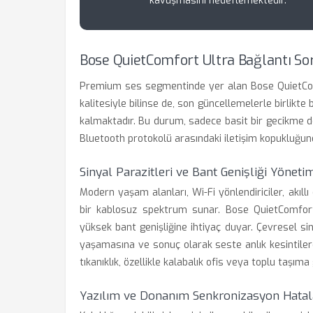
kavuşmasını hedeflemektedir.
Bose QuietComfort Ultra Bağlantı So
Premium ses segmentinde yer alan Bose QuietCom
kalitesiyle bilinse de, son güncellemelerle birlikte 
kalmaktadır. Bu durum, sadece basit bir gecikme d
Bluetooth protokolü arasındaki iletişim kopukluğun
Sinyal Parazitleri ve Bant Genişliği Yöneti
Modern yaşam alanları, Wi-Fi yönlendiriciler, akıll
bir kablosuz spektrum sunar. Bose QuietComfort 
yüksek bant genişliğine ihtiyaç duyar. Çevresel siny
yaşamasına ve sonuç olarak seste anlık kesintiler
tıkanıklık, özellikle kalabalık ofis veya toplu taşıma
Yazılım ve Donanım Senkronizasyon Hatal