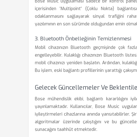
Bose Music uygulaması sadece bir kontrol paneli
içerisinden 'Multipoint' (Çoklu Nokta) bağlantı
odaklanmasını sağlayarak sinyal trafiğini raha
yazılımının en son sürümde olduğundan emin olmalı
3. Bluetooth Önbelleğinin Temizlenmesi
Mobil cihazınızın Bluetooth geçmişinde çok fazla
engelleyebilir. Kulaklığı cihazınızın Bluetooth lis
mobil cihazınızı yeniden başlatın. Ardından, kulakl
Bu işlem, eski bağlantı profillerinin yarattığı çakış
Gelecek Güncellemeler Ve Beklentil
Bose mühendislik ekibi, bağlantı kararlılığını i
yayınlamaktadır. Kullanıcılar, Bose Music uygul
iyileştirmeleri cihazlarına anında yansıtabilirler. 
algoritmalar üzerinde çalıştığını ve bu güncel
sunacağını taahhüt etmektedir.