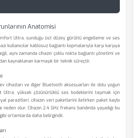
runlarının Anatomisi
fort Ultra, sunduğu üst düzey gürültü engelleme ve ses
bazı kullanıcılar kablosuz bağlantı kopmalarıyla karşı karşıya
eğil, aynı zamanda cihazın çoklu nokta bağlantı yönetimi ve
dan kaynaklanan karmaşık bir teknik süreçtir.
mi
ı ev cihazları ve diğer Bluetooth aksesuarları ile dolu yoğun
Ultra, yüksek çözünürlüklü ses kodeklerini taşımak için
al parazitleri, cihazın veri paketlerini iletirken paket kaybı
e neden olur. Cihazın 2.4 GHz frekans bandında yaşadığı bu
 gibi ortamlarda daha belirgindir.
arı