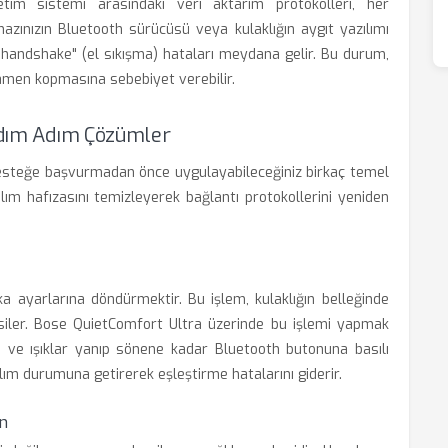
şletim sistemi arasındaki veri aktarım protokolleri, her
hazınızın Bluetooth sürücüsü veya kulaklığın aygıt yazılımı
 "handshake" (el sıkışma) hataları meydana gelir. Bu durum,
men kopmasına sebebiyet verebilir.
 Adım Adım Çözümler
 desteğe başvurmadan önce uygulayabileceğiniz birkaç temel
ım hafızasını temizleyerek bağlantı protokollerini yeniden
ika ayarlarına döndürmektir. Bu işlem, kulaklığın belleğinde
siler. Bose QuietComfort Ultra üzerinde bu işlemi yapmak
çın ve ışıklar yanıp sönene kadar Bluetooth butonuna basılı
zılım durumuna getirerek eşleştirme hatalarını giderir.
n