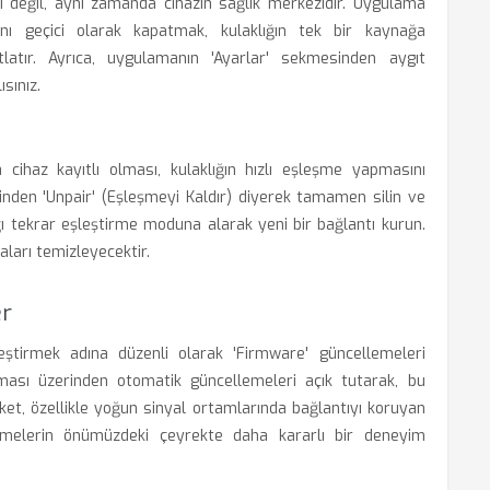
 değil, aynı zamanda cihazın sağlık merkezidir. Uygulama
sını geçici olarak kapatmak, kulaklığın tek bir kaynağa
tlatır. Ayrıca, uygulamanın 'Ayarlar' sekmesinden aygıt
sınız.
 cihaz kayıtlı olması, kulaklığın hızlı eşleşme yapmasını
tesinden 'Unpair' (Eşleşmeyi Kaldır) diyerek tamamen silin ve
ığı tekrar eşleştirme moduna alarak yeni bir bağlantı kurun.
maları temizleyecektir.
er
yileştirmek adına düzenli olarak 'Firmware' güncellemeleri
aması üzerinden otomatik güncellemeleri açık tutarak, bu
Şirket, özellikle yoğun sinyal ortamlarında bağlantıyı koruyan
lemelerin önümüzdeki çeyrekte daha kararlı bir deneyim