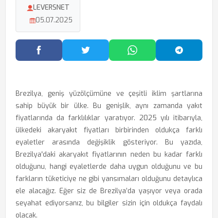
LEVERSNET
05.07.2025
Facebook'ta Paylaş
Twitter'da Paylaş
WhatsApp'ta Paylaş
Telegram
Brezilya, geniş yüzölçümüne ve çeşitli iklim şartlarına
sahip büyük bir ülke. Bu genişlik, aynı zamanda yakıt
fiyatlarında da farklılıklar yaratıyor. 2025 yılı itibarıyla,
ülkedeki akaryakıt fiyatları birbirinden oldukça farklı
eyaletler arasında değişiklik gösteriyor. Bu yazıda,
Brezilya'daki akaryakıt fiyatlarının neden bu kadar farklı
olduğunu, hangi eyaletlerde daha uygun olduğunu ve bu
farkların tüketiciye ne gibi yansımaları olduğunu detaylıca
ele alacağız. Eğer siz de Brezilya’da yaşıyor veya orada
seyahat ediyorsanız, bu bilgiler sizin için oldukça faydalı
olacak.