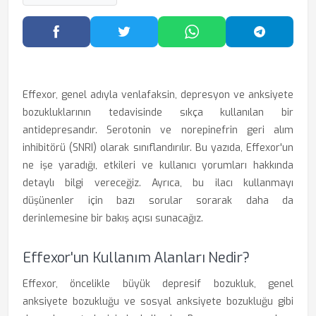
Facebook'ta Paylaş
Twitter'da Paylaş
WhatsApp'ta Paylaş
Telegram
Effexor, genel adıyla venlafaksin, depresyon ve anksiyete
bozukluklarının tedavisinde sıkça kullanılan bir
antidepresandır. Serotonin ve norepinefrin geri alım
inhibitörü (SNRI) olarak sınıflandırılır. Bu yazıda, Effexor'un
ne işe yaradığı, etkileri ve kullanıcı yorumları hakkında
detaylı bilgi vereceğiz. Ayrıca, bu ilacı kullanmayı
düşünenler için bazı sorular sorarak daha da
derinlemesine bir bakış açısı sunacağız.
Effexor'un Kullanım Alanları Nedir?
Effexor, öncelikle büyük depresif bozukluk, genel
anksiyete bozukluğu ve sosyal anksiyete bozukluğu gibi