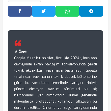
Facebook'ta Paylaş
Twitter'da Paylaş
WhatsApp'ta Paylaş
Telegram
📌 Özet
Google Meet kullanıcıları, özellikle 2024 yılının son
çeyreğinde ekran paylaşımı fonksiyonunda çeşitli
teknik aksaklıklar yaşamaya başlamıştır. Google
tarafından yayımlanan teknik destek bültenlerine
göre, bu sorunların temelinde tarayıcı izinleri,
güncel olmayan yazılım sürümleri ve ağ
kısıtlamaları yer almaktadır. Dünya genelinde
milyonlarca profesyonel kullanıcıyı etkileyen bu
durum, özellikle Chrome ve Edge tarayıcılarında