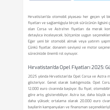
Hırvatistan'da otomobil piyasası her geçen yıl b
fiyatları ve sağlamlığıyla birçok sürücünün ilgisini 
olan Corsa ve Astra'nın fiyatları da merak konu
detaylıca inceleyecek, bütçenize uygun seçenekleri
Eğer yeni bir otomobil almak veya yatırım yapmay
Çünkü fiyatlar, donanım seviyesi ve motor seçenek
sürecinizde önemli rol oynuyor.
Hırvatistan’da Opel Fiyatları 2025: 
2025 yılında Hırvatistan’da Opel Corsa ve Astra mode
gösteriyor. Genel olarak baktığımızda, Opel Cors
12.000 euro civarında başlıyor. Bu fiyat, otomobi
göre artış gösterebiliyor. Astra ise, daha büyük v
daha yüksek; ortalama olarak 20.000 euro civarınd
bayilerin kampanyaları ve finansman seçenekleriyle b