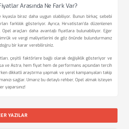
i Fiyatlar Arasında Ne Fark Var?
ize kıyasla biraz daha uygun olabiliyor. Bunun birkaç sebebi
rları farklılık gösteriyor. Ayrıca, Hırvatistan’da düzenlenen
Opel araçları daha avantajlı fiyatlara bulunabiliyor. Eğer
 gümrük ve vergi maliyetlerini de göz önünde bulundurmanız
ğru bir karar verebilirsiniz.
arı, çeşitli faktörlere bağlı olarak değişiklik gösteriyor ve
sa ve Astra, hem fiyat hem de performans açısından tercih
lırken dikkatli araştırma yapmak ve yerel kampanyaları takip
lmanızı sağlar. Umarız bu detaylı rehber, Opel almak isteyen
ler yaparsınız!
ER YAZILAR