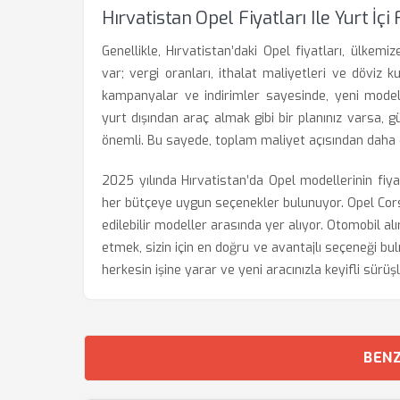
Hırvatistan Opel Fiyatları Ile Yurt İç
Genellikle, Hırvatistan’daki Opel fiyatları, ülkem
var; vergi oranları, ithalat maliyetleri ve döviz ku
kampanyalar ve indirimler sayesinde, yeni model 
yurt dışından araç almak gibi bir planınız varsa,
önemli. Bu sayede, toplam maliyet açısından daha do
2025 yılında Hırvatistan’da Opel modellerinin fiyatl
her bütçeye uygun seçenekler bulunuyor. Opel Cor
edilebilir modeller arasında yer alıyor. Otomobil a
etmek, sizin için en doğru ve avantajlı seçeneği bu
herkesin işine yarar ve yeni aracınızla keyifli sürüş
BENZ