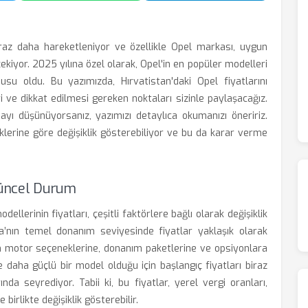
iraz daha hareketleniyor ve özellikle Opel markası, uygun
çekiyor. 2025 yılına özel olarak, Opel'in en popüler modelleri
su oldu. Bu yazımızda, Hırvatistan'daki Opel fiyatlarını
 ve dikkat edilmesi gereken noktaları sizinle paylaşacağız.
ı düşünüyorsanız, yazımızı detaylıca okumanızı öneririz.
lerine göre değişiklik gösterebiliyor ve bu da karar verme
Güncel Durum
llerinin fiyatları, çeşitli faktörlere bağlı olarak değişiklik
a’nın temel donanım seviyesinde fiyatlar yaklaşık olarak
lin motor seçeneklerine, donanım paketlerine ve opsiyonlara
e daha güçlü bir model olduğu için başlangıç fiyatları biraz
a seyrediyor. Tabii ki, bu fiyatlar, yerel vergi oranları,
irlikte değişiklik gösterebilir.