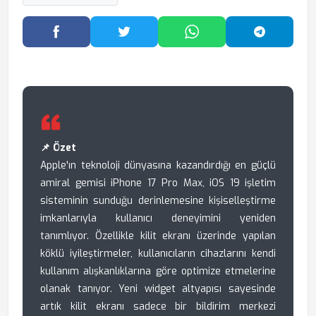
Facebook'ta Paylaş
Twitter'da Paylaş
WhatsApp'ta Paylaş
Telegram
📌 Özet
Apple'ın teknoloji dünyasına kazandırdığı en güçlü
amiral gemisi iPhone 17 Pro Max, iOS 19 işletim
sisteminin sunduğu derinlemesine kişiselleştirme
imkanlarıyla kullanıcı deneyimini yeniden
tanımlıyor. Özellikle kilit ekranı üzerinde yapılan
köklü iyileştirmeler, kullanıcıların cihazlarını kendi
kullanım alışkanlıklarına göre optimize etmelerine
olanak tanıyor. Yeni widget altyapısı sayesinde
artık kilit ekranı sadece bir bildirim merkezi