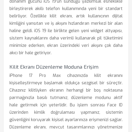
donanım gücünü iOS 19'un sunduğu yazılımsal esneklikle
birleştirerek akıllı telefon kullanımında yeni bir standart
belirliyor. Özellikle kilit ekranı, artık kullanıcının dijital
kimliğini yansıtan ve iş akışını hızlandıran merkezi bir alan
haline geldi. iOS 19 ile birlikte gelen yeni widget altyapısı,
sistem kaynaklarını daha verimli kullanarak pil tüketimini
minimize ederken, ekran üzerindeki veri akışını çok daha
akıcı bir hale getiriyor.
Kilit Ekranı Düzenleme Moduna Erişim
iPhone 17 Pro Max cihazınızda kilit ekranını
kişiselleştirmeye başlamak oldukça sezgisel bir süreçtir.
Cihazınız kilitliyken ekranın herhangi bir boş noktasına
parmağınızla basılı tutmanız, düzenleme modunu aktif
hale getirmek için yeterlidir. Bu işlem sonrası Face ID
üzerinden kimlik doğrulaması yapmanız, sistemin
güvenliğini koruyarak kişisel ayarlarınıza erişmenizi sağlar.
Düzenleme ekranı, mevcut tasarımlarınızı yönetmenize