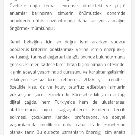
Özellikle doğa temalı, evrensel nitelikteki ve güçlü
anlamlar barındıran isimlerin, önümüzdeki dönemde
bebeklerin nüfus cüzdanlarında daha sık yer alacağını
öngörmek mümkündür.
Kendi bebeğiniz için en doğru ismi ararken sadece
popülerlik kriterine odaklanmak yerine, ismin enerji akışı
ve taşıdığı tarihsel değerleri de göz önünde bulundurmanız
gerekir. İsimler, sadece birer hitap biçimi olmanın ötesinde,
kişinin sosyal yaşamındaki duruşunu ve karakter gelişimini
etkileyen sessiz birer rehberdir. 2026 yılı trendleri,
özellikle kısa, öz ve kolay telaffuz edilebilen isimlerin
yükselişine işaret etmektedir. Küresel etkileşimin arttığı
dijital çağda, hem Türkiye'de hem de uluslararası
platformlarda uyum sağlayabilecek isimlerin tercih
edilmesi, çocukların ilerideki profesyonel ve sosyal
yaşamlarında kendilerini daha rahat ifade etmelerine
olanak tanır. Bu süreçte uzmanların önerdiği isim analiz