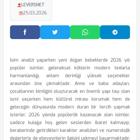
LEVERSNET
25.03.2026
Facebook'ta Paylaş
Twitter'da Paylaş
WhatsApp'ta Paylaş
Telegram
İsim analizi yaparken yeni doğan bebeklerde 2026 yılı
popüler isimler, geleneksel köklerin modern tınılarla
harmanlandığı, anlam derinliği yüksek seçenekler
arasından öne çıkmaktadır. Anne ve baba adayları,
çocuklarının kimliğini oluşturacak en önemli yapı taşı olan
ismi seçerken hem kültürel mirası korumak hem de
geleceğin dünyasında modern duran bir tercih yapmak
isterler. 2026 yılında popülerlik kazanacak olan isimler,
sadece kulağa hoş gelen seslerden ibaret kalmayıp,
beraberinde getirdikleri karakter analizleri ve numerolojik
değerlerle de ebeveynlerin ilgisini çekmeyi başarmaktadır.