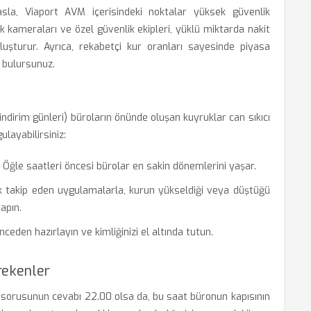
asla, Viaport AVM içerisindeki noktalar yüksek güvenlik
ik kameraları ve özel güvenlik ekipleri, yüklü miktarda nakit
oluşturur. Ayrıca, rekabetçi kur oranları sayesinde piyasa
ı bulursunuz.
dirim günleri) büroların önünde oluşan kuyruklar can sıkıcı
ulayabilirsiniz:
Öğle saatleri öncesi bürolar en sakin dönemlerini yaşar.
ık takip eden uygulamalarla, kurun yükseldiği veya düştüğü
apın.
ceden hazırlayın ve kimliğinizi el altında tutun.
rekenler
 sorusunun cevabı 22.00 olsa da, bu saat büronun kapısının