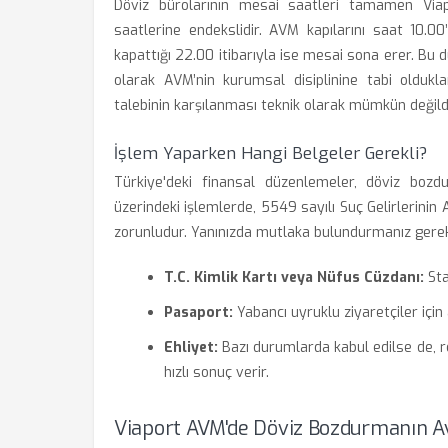
Döviz bürolarının mesai saatleri tamamen Via
saatlerine endekslidir. AVM kapılarını saat 10.0
kapattığı 22.00 itibarıyla ise mesai sona erer. Bu d
olarak AVM’nin kurumsal disiplinine tabi olduklar
talebinin karşılanması teknik olarak mümkün değildi
İşlem Yaparken Hangi Belgeler Gerekli?
Türkiye'deki finansal düzenlemeler, döviz bozdur
üzerindeki işlemlerde, 5549 sayılı Suç Gelirlerini
zorunludur. Yanınızda mutlaka bulundurmanız gerek
T.C. Kimlik Kartı veya Nüfus Cüzdanı:
Sta
Pasaport:
Yabancı uyruklu ziyaretçiler için 
Ehliyet:
Bazı durumlarda kabul edilse de, 
hızlı sonuç verir.
Viaport AVM'de Döviz Bozdurmanın Av