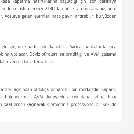
la kasa kapatma hazırlıklarına başladığı için, son dakikaya
 Bu nedenle, işlemlerinizi 21.30’dan önce tamamlamanız, hem
ır. Aceleye gelen işlemler, hata payını artırabilir; bu yüzden
niyle akşam saatlerinde kapalıdır. Ayrıca, bankalarda sıra
na yol açar. Döviz büroları ise pratikliği ve AVM çalışma
aha verimli bir alternatiftir.
etler açısından oldukça donanımlı bir merkezdir. Kapanış
zda bulundurmak, AVM deneyiminizi çok daha kaliteli hale
un saatlerden kaçınarak işlemlerinizi profesyonel bir şekilde