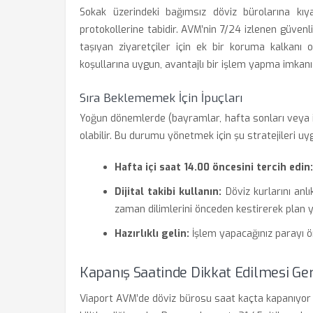
Sokak üzerindeki bağımsız döviz bürolarına kıy
protokollerine tabidir. AVM’nin 7/24 izlenen güvenl
taşıyan ziyaretçiler için ek bir koruma kalkanı 
koşullarına uygun, avantajlı bir işlem yapma imkan
Sıra Beklememek İçin İpuçları
Yoğun dönemlerde (bayramlar, hafta sonları veya in
olabilir. Bu durumu yönetmek için şu stratejileri uyg
Hafta içi saat 14.00 öncesini tercih edin:
Dijital takibi kullanın:
Döviz kurlarını anl
zaman dilimlerini önceden kestirerek plan y
Hazırlıklı gelin:
İşlem yapacağınız parayı ön
Kapanış Saatinde Dikkat Edilmesi Ge
Viaport AVM’de döviz bürosu saat kaçta kapanıyor