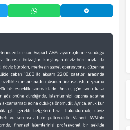
'da Paylaş
WhatsApp'ta Paylaş
Telegram'da Payl
zlerinden biri olan Viaport AVM, ziyaretçilerine sunduğu
a finansal ihtiyaçları karşılayan döviz bürolarıyla da
ki döviz büroları, merkezin genel operasyonel düzenine
ellikle sabah 10.00 ile akşam 22.00 saatleri arasında
 özellikle mesai saatleri dışında finansal işlem yapma
büyük bir esneklik sunmaktadır. Ancak, gün sonu kasa
r göz önüne alındığında, işlemlerinizi kapanış saatine
aksamaması adına oldukça önemlidir. Ayrıca, anlık kur
lik gibi gerekli belgeleri hazır bulundurmak, döviz
ızlı ve sorunsuz hale getirecektir. Viaport AVM’nin
mda, finansal işlemlerinizi profesyonel bir şekilde