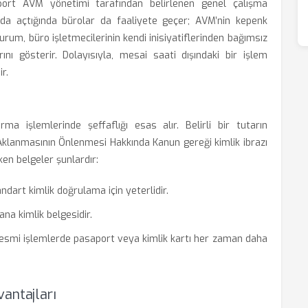
port AVM yönetimi tarafından belirlenen genel çalışma
0’da açtığında bürolar da faaliyete geçer; AVM’nin kepenk
urum, büro işletmecilerinin kendi inisiyatiflerinden bağımsız
ını gösterir. Dolayısıyla, mesai saati dışındaki bir işlem
r.
ma işlemlerinde şeffaflığı esas alır. Belirli bir tutarın
n Aklanmasının Önlenmesi Hakkında Kanun gereği kimlik ibrazı
en belgeler şunlardır:
ndart kimlik doğrulama için yeterlidir.
ana kimlik belgesidir.
resmi işlemlerde pasaport veya kimlik kartı her zaman daha
antajları