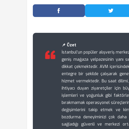
Facebook'ta Paylaş
Twitter
📌 Özet
İstanbul’un popüler alışveriş merke
geniş mağaza yelpazesinin yanı sır
dikkat çekmektedir. AVM içerisinde
entegre bir şekilde çalışarak gen
hizmet vermektedir. Bu saat dilimi,
ihtiyacı duyan ziyaretçiler için 
işlemleri ve yoğunluk gibi faktörle
bırakmamak operasyonel süreçlerin 
değişimlerini takip etmek ve kim
bozdurma deneyiminizi çok daha h
sağladığı güvenli ve merkezi orta