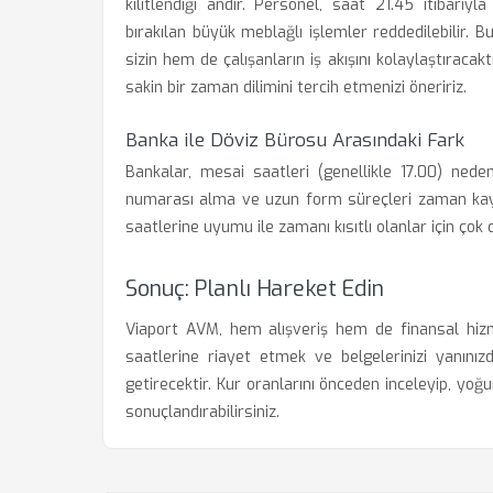
kilitlendiği andır. Personel, saat 21.45 itibarıy
bırakılan büyük meblağlı işlemler reddedilebilir.
sizin hem de çalışanların iş akışını kolaylaştıracakt
sakin bir zaman dilimini tercih etmenizi öneririz.
Banka ile Döviz Bürosu Arasındaki Fark
Bankalar, mesai saatleri (genellikle 17.00) nede
numarası alma ve uzun form süreçleri zaman kaybı
saatlerine uyumu ile zamanı kısıtlı olanlar için çok d
Sonuç: Planlı Hareket Edin
Viaport AVM, hem alışveriş hem de finansal hizm
saatlerine riayet etmek ve belgelerinizi yanını
getirecektir. Kur oranlarını önceden inceleyip, yoğ
sonuçlandırabilirsiniz.