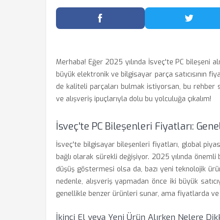
Facebook'ta Paylaş
Twitter
Merhaba! Eğer 2025 yılında İsveç'te PC bileşeni al
büyük elektronik ve bilgisayar parça satıcısının fi
de kaliteli parçaları bulmak istiyorsan, bu rehber 
ve alışveriş ipuçlarıyla dolu bu yolculuğa çıkalım!
İsveç'te PC Bileşenleri Fiyatları: Gen
İsveç'te bilgisayar bileşenleri fiyatları, global pi
bağlı olarak sürekli değişiyor. 2025 yılında önemli 
düşüş göstermesi olsa da, bazı yeni teknolojik ürün
nedenle, alışveriş yapmadan önce iki büyük satıcıyı
genellikle benzer ürünleri sunar, ama fiyatlarda ve
İkinci El veya Yeni Ürün Alırken Nelere Dik