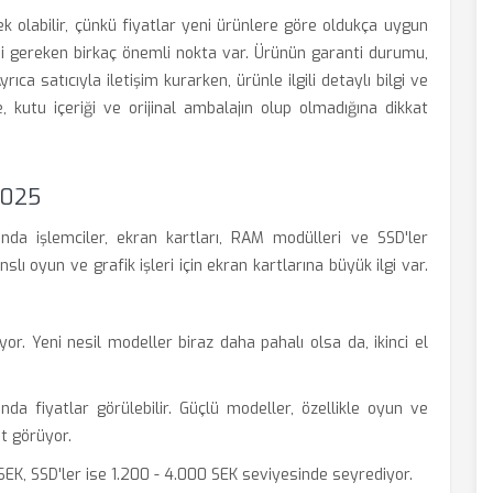
nek olabilir, çünkü fiyatlar yeni ürünlere göre oldukça uygun
lmesi gereken birkaç önemli nokta var. Ürünün garanti durumu,
ıca satıcıyla iletişim kurarken, ürünle ilgili detaylı bilgi ve
 kutu içeriği ve orijinal ambalajın olup olmadığına dikkat
2025
nda işlemciler, ekran kartları, RAM modülleri ve SSD'ler
lı oyun ve grafik işleri için ekran kartlarına büyük ilgi var.
or. Yeni nesil modeller biraz daha pahalı olsa da, ikinci el
a fiyatlar görülebilir. Güçlü modeller, özellikle oyun ve
t görüyor.
EK, SSD'ler ise 1.200 - 4.000 SEK seviyesinde seyrediyor.