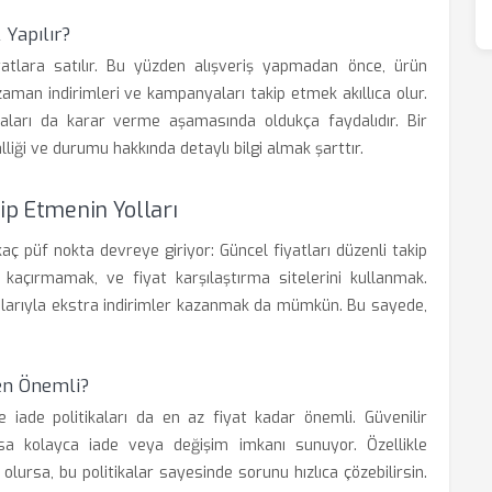
 Yapılır?
iyatlara satılır. Bu yüzden alışveriş yapmadan önce, ürün
zaman indirimleri ve kampanyaları takip etmek akıllıca olur.
maları da karar verme aşamasında oldukça faydalıdır. Bir
liği ve durumu hakkında detaylı bilgi almak şarttır.
ip Etmenin Yolları
rkaç püf nokta devreye giriyor: Güncel fiyatları düzenli takip
kaçırmamak, ve fiyat karşılaştırma sitelerini kullanmak.
ajlarıyla ekstra indirimler kazanmak da mümkün. Bu sayede,
den Önemli?
 iade politikaları da en az fiyat kadar önemli. Güvenilir
rsa kolayca iade veya değişim imkanı sunuyor. Özellikle
olursa, bu politikalar sayesinde sorunu hızlıca çözebilirsin.