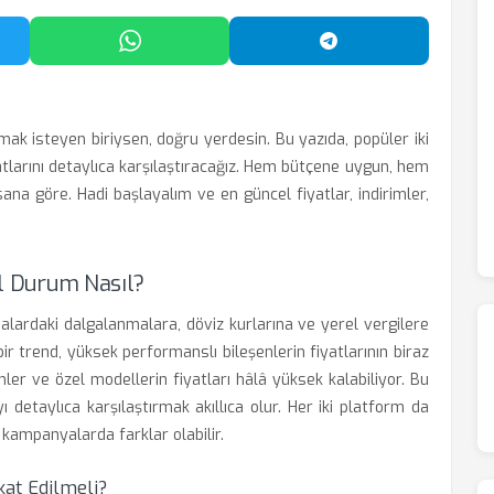
'da Paylaş
WhatsApp'ta Paylaş
Telegram'da Payl
mak isteyen biriysen, doğru yerdesin. Bu yazıda, popüler iki
yatlarını detaylıca karşılaştıracağız. Hem bütçene uygun, hem
sana göre. Hadi başlayalım ve en güncel fiyatlar, indirimler,
el Durum Nasıl?
yasalardaki dalgalanmalara, döviz kurlarına ve yerel vergilere
bir trend, yüksek performanslı bileşenlerin fiyatlarının biraz
ler ve özel modellerin fiyatları hâlâ yüksek kalabiliyor. Bu
 detaylıca karşılaştırmak akıllıca olur. Her iki platform da
 kampanyalarda farklar olabilir.
kat Edilmeli?