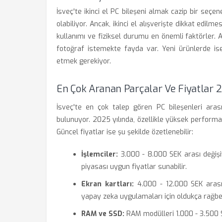
İsveç'te ikinci el PC bileşeni almak cazip bir seçe
olabiliyor. Ancak, ikinci el alışverişte dikkat edi
kullanımı ve fiziksel durumu en önemli faktörler. Ayr
fotoğraf istemekte fayda var. Yeni ürünlerde ise,
etmek gerekiyor.
En Çok Aranan Parçalar Ve Fiyatlar 
İsveç'te en çok talep gören PC bileşenleri arası
bulunuyor. 2025 yılında, özellikle yüksek performans
Güncel fiyatlar ise şu şekilde özetlenebilir:
İşlemciler:
3.000 - 8.000 SEK arası değişiy
piyasası uygun fiyatlar sunabilir.
Ekran kartları:
4.000 - 12.000 SEK arasınd
yapay zeka uygulamaları için oldukça rağbe
RAM ve SSD:
RAM modülleri 1.000 - 3.500 S