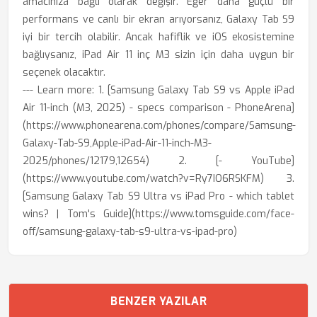
amacınıza bağlı olarak değişir. Eğer daha güçlü bir
performans ve canlı bir ekran arıyorsanız, Galaxy Tab S9
iyi bir tercih olabilir. Ancak hafiflik ve iOS ekosistemine
bağlıysanız, iPad Air 11 inç M3 sizin için daha uygun bir
seçenek olacaktır.
--- Learn more: 1. [Samsung Galaxy Tab S9 vs Apple iPad
Air 11-inch (M3, 2025) - specs comparison - PhoneArena]
(https://www.phonearena.com/phones/compare/Samsung-
Galaxy-Tab-S9,Apple-iPad-Air-11-inch-M3-
2025/phones/12179,12654) 2. [- YouTube]
(https://www.youtube.com/watch?v=Ry7IO6RSKFM) 3.
[Samsung Galaxy Tab S9 Ultra vs iPad Pro - which tablet
wins? | Tom's Guide](https://www.tomsguide.com/face-
off/samsung-galaxy-tab-s9-ultra-vs-ipad-pro)
BENZER YAZILAR