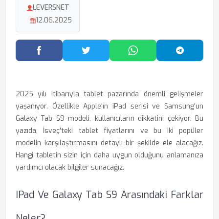
LEVERSNET
12.06.2025
Facebook'ta Paylaş
Twitter'da Paylaş
WhatsApp'ta Paylaş
Telegram
2025 yılı itibarıyla tablet pazarında önemli gelişmeler
yaşanıyor. Özellikle Apple'ın iPad serisi ve Samsung'un
Galaxy Tab S9 modeli, kullanıcıların dikkatini çekiyor. Bu
yazıda, İsveç'teki tablet fiyatlarını ve bu iki popüler
modelin karşılaştırmasını detaylı bir şekilde ele alacağız.
Hangi tabletin sizin için daha uygun olduğunu anlamanıza
yardımcı olacak bilgiler sunacağız.
IPad Ve Galaxy Tab S9 Arasındaki Farklar
Neler?