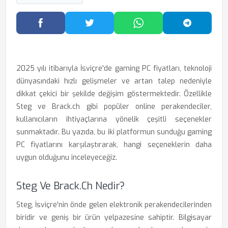
Facebook'ta Paylaş
Twitter'da Paylaş
WhatsApp'ta Paylaş
Telegram
2025 yılı itibarıyla İsviçre'de gaming PC fiyatları, teknoloji
dünyasındaki hızlı gelişmeler ve artan talep nedeniyle
dikkat çekici bir şekilde değişim göstermektedir. Özellikle
Steg ve Brack.ch gibi popüler online perakendeciler,
kullanıcıların ihtiyaçlarına yönelik çeşitli seçenekler
sunmaktadır. Bu yazıda, bu iki platformun sunduğu gaming
PC fiyatlarını karşılaştırarak, hangi seçeneklerin daha
uygun olduğunu inceleyeceğiz.
Steg Ve Brack.ch Nedir?
Steg, İsviçre'nin önde gelen elektronik perakendecilerinden
biridir ve geniş bir ürün yelpazesine sahiptir. Bilgisayar