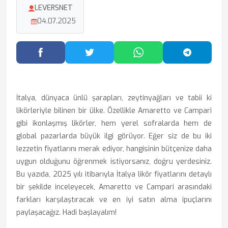
LEVERSNET
04.07.2025
Facebook'ta Paylaş
Twitter'da Paylaş
WhatsApp'ta Paylaş
Telegram
İtalya, dünyaca ünlü şarapları, zeytinyağları ve tabii ki
likörleriyle bilinen bir ülke. Özellikle Amaretto ve Campari
gibi ikonlaşmış likörler, hem yerel sofralarda hem de
global pazarlarda büyük ilgi görüyor. Eğer siz de bu iki
lezzetin fiyatlarını merak ediyor, hangisinin bütçenize daha
uygun olduğunu öğrenmek istiyorsanız, doğru yerdesiniz.
Bu yazıda, 2025 yılı itibarıyla İtalya likör fiyatlarını detaylı
bir şekilde inceleyecek, Amaretto ve Campari arasındaki
farkları karşılaştıracak ve en iyi satın alma ipuçlarını
paylaşacağız. Hadi başlayalım!