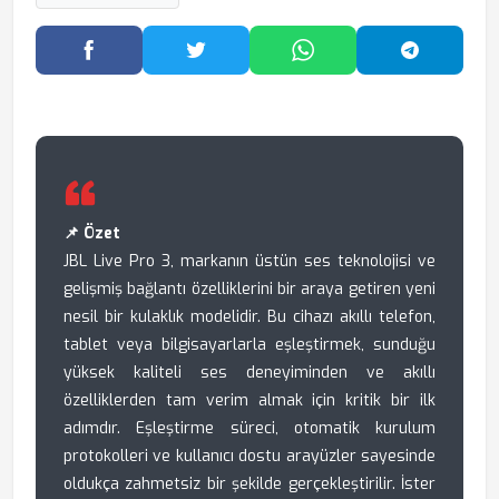
Facebook'ta Paylaş
Twitter'da Paylaş
WhatsApp'ta Paylaş
Telegram
📌 Özet
JBL Live Pro 3, markanın üstün ses teknolojisi ve
gelişmiş bağlantı özelliklerini bir araya getiren yeni
nesil bir kulaklık modelidir. Bu cihazı akıllı telefon,
tablet veya bilgisayarlarla eşleştirmek, sunduğu
yüksek kaliteli ses deneyiminden ve akıllı
özelliklerden tam verim almak için kritik bir ilk
adımdır. Eşleştirme süreci, otomatik kurulum
protokolleri ve kullanıcı dostu arayüzler sayesinde
oldukça zahmetsiz bir şekilde gerçekleştirilir. İster