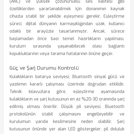
(ANC) ve yüksek çözünürlüklü ses kalitesi gibi
özelliklerden yararlanabilmek için donanımın kaynak
cihazla stabil bir şekilde eşleşmesi gerekir. Eşleştirme
süreci, dijital dünyanın karmaşıklığından uzak, kullanıcı
odaklı bir arayüzle tasarlanmıştır. Ancak, sürece
başlamadan önce bazı temel hazırlıkların yapılması,
kurulum sırasında yaşanabilecek olası bağlantı
kopukluklarının veya tarama hatalarının önüne geçer.
Güç ve Şarj Durumu Kontrolü
Kulaklıkların batarya seviyesi, Bluetooth sinyal gücü ve
yazılımın kararlı çalışması üzerinde doğrudan etkilidir.
Teknik kılavuzlara göre, eşleştirme aşamasında
kulaklıkların ve şarj kutusunun en az %20-30 oranında şarj
edilmiş olması önerilir. Düşük pil seviyesi, Bluetooth
protokolünün stabil çalışmasını engelleyebilir ve
kurulumun yarıda kesilmesine neden olabilir. Şarj
kutusunun önünde yer alan LED göstergeler, pil doluluk