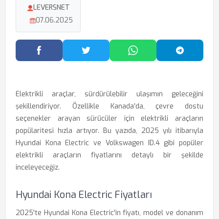
LEVERSNET
07.06.2025
Facebook'ta Paylaş
Twitter'da Paylaş
WhatsApp'ta Paylaş
Telegram
Elektrikli araçlar, sürdürülebilir ulaşımın geleceğini
şekillendiriyor. Özellikle Kanada'da, çevre dostu
seçenekler arayan sürücüler için elektrikli araçların
popülaritesi hızla artıyor. Bu yazıda, 2025 yılı itibarıyla
Hyundai Kona Electric ve Volkswagen ID.4 gibi popüler
elektrikli araçların fiyatlarını detaylı bir şekilde
inceleyeceğiz.
Hyundai Kona Electric Fiyatları
2025'te Hyundai Kona Electric'in fiyatı, model ve donanım