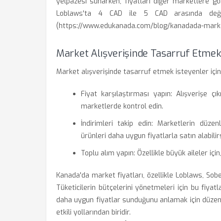
yelpazesi sunarken, fiyatları diğer marketlere gö
Loblaws'ta 4 CAD ile 5 CAD arasında değişi
(https://www.edukanada.com/blog/kanadada-market
Market Alışverişinde Tasarruf Etmek
Market alışverişinde tasarruf etmek isteyenler için
Fiyat karşılaştırması yapın: Alışverişe çı
marketlerde kontrol edin.
İndirimleri takip edin: Marketlerin düzen
ürünleri daha uygun fiyatlarla satın alabilirs
Toplu alım yapın: Özellikle büyük aileler için
Kanada'da market fiyatları, özellikle Loblaws, Sobe
Tüketicilerin bütçelerini yönetmeleri için bu fiyat
daha uygun fiyatlar sunduğunu anlamak için düzenl
etkili yollarından biridir.