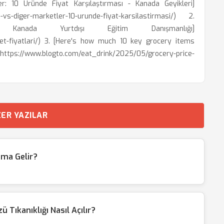
r: 10 Üründe Fiyat Karşılaştırması - Kanada Geyikleri]
-vs-diger-marketler-10-urunde-fiyat-karsilastirmasi/) 2.
Kanada Yurtdışı Eğitim Danışmanlığı]
t-fiyatlari/) 3. [Here's how much 10 key grocery items
s://www.blogto.com/eat_drink/2025/05/grocery-price-
ER YAZILAR
ama Gelir?
Tıkanıklığı Nasıl Açılır?