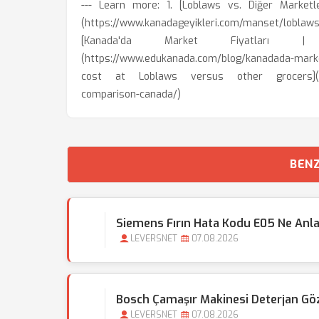
--- Learn more: 1. [Loblaws vs. Diğer Marketle
(https://www.kanadageyikleri.com/manset/loblaws
[Kanada'da Market Fiyatları | 
(https://www.edukanada.com/blog/kanadada-marke
cost at Loblaws versus other grocers](http
comparison-canada/)
BENZ
Siemens Fırın Hata Kodu E05 Ne Anl
LEVERSNET
07.08.2026
Bosch Çamaşır Makinesi Deterjan Gözü 
LEVERSNET
07.08.2026