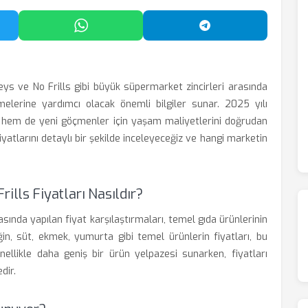
'da Paylaş
WhatsApp'ta Paylaş
Telegram'da Payl
eys ve No Frills gibi büyük süpermarket zincirleri arasında
netmelerine yardımcı olacak önemli bilgiler sunar. 2025 yılı
alk hem de yeni göçmenler için yaşam maliyetlerini doğrudan
iyatlarını detaylı bir şekilde inceleyeceğiz ve hangi marketin
ills Fiyatları Nasıldır?
asında yapılan fiyat karşılaştırmaları, temel gıda ürünlerinin
eğin, süt, ekmek, yumurta gibi temel ürünlerin fiyatları, bu
nellikle daha geniş bir ürün yelpazesi sunarken, fiyatları
dir.