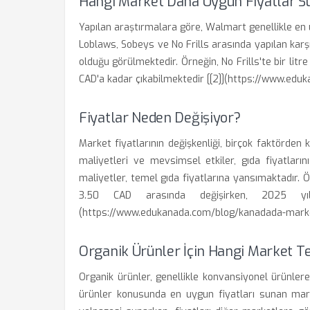
Hangi Market Daha Uygun Fiyatlar S
Yapılan araştırmalara göre, Walmart genellikle en
Loblaws, Sobeys ve No Frills arasında yapılan karşıl
olduğu görülmektedir. Örneğin, No Frills'te bir litr
CAD'a kadar çıkabilmektedir [[2]](https://www.edu
Fiyatlar Neden Değişiyor?
Market fiyatlarının değişkenliği, birçok faktörden 
maliyetleri ve mevsimsel etkiler, gıda fiyatların
maliyetler, temel gıda fiyatlarına yansımaktadır. Örn
3.50 CAD arasında değişirken, 2025 yılı
(https://www.edukanada.com/blog/kanadada-market
Organik Ürünler İçin Hangi Market Te
Organik ürünler, genellikle konvansiyonel ürünler
ürünler konusunda en uygun fiyatları sunan marke