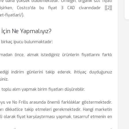
re daha yüksek olabilmektedir. Örneğin, organik süt fiyatı
rken, Costco'da bu fiyat 3 CAD civarındadır [[2]]
-fiyatlari/).
 İçin Ne Yapmalıyız?
 birkaç ipucu bulunmaktadır:
kmadan önce, almak istediğiniz ürünlerin fiyatlarını farklı
lediği indirim günlerini takip ederek, ihtiyaç duyduğunuz
iniz.
, toplu alım yapmak birim fiyatları düşürebilir.
ys ve No Frills arasında önemli farklılıklar göstermektedir.
ları dikkatlice takip etmeleri gerekmektedir. Hangi marketin
i olarak fiyat karşılaştırması yapmak, tasarruf etmenin en