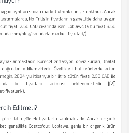
unuyor?
 uygun fiyatları sunan market olarak öne çıkmaktadır. Ancak
aştırmalarda, No Frills'in fiyatlarının genellikle daha uygun
e süt fiyatı 2.50 CAD civarında iken, Loblaws'ta bu fiyat 3.50
kanada.com/blog/kanadada-market-fiyatlari/).
kaynaklanmaktadır. Küresel enflasyon, döviz kurları, ithalat
ı doğrudan etkilemektedir. Özellikle ithal ürünlerde artan
eğin, 2024 yılı itibarıyla bir litre sütün fiyatı 2.50 CAD ile
nda bu fiyatların artması beklenmektedir [[2]]
-fiyatlari/).
rcih Edilmeli?
e göre daha yüksek fiyatlarla satılmaktadır. Ancak, organik
t genellikle Costco'dur. Loblaws, geniş bir organik ürün