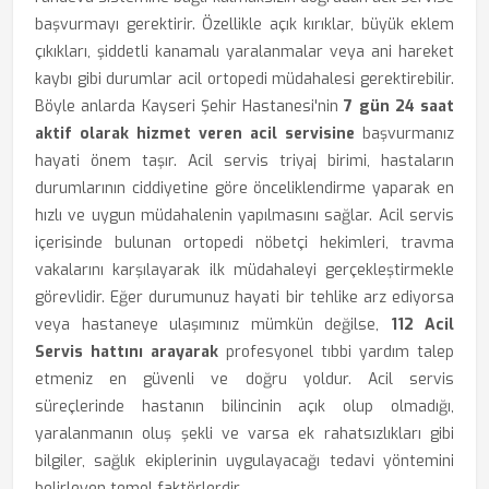
başvurmayı gerektirir. Özellikle açık kırıklar, büyük eklem
çıkıkları, şiddetli kanamalı yaralanmalar veya ani hareket
kaybı gibi durumlar acil ortopedi müdahalesi gerektirebilir.
Böyle anlarda Kayseri Şehir Hastanesi'nin
7 gün 24 saat
aktif olarak hizmet veren acil servisine
başvurmanız
hayati önem taşır. Acil servis triyaj birimi, hastaların
durumlarının ciddiyetine göre önceliklendirme yaparak en
hızlı ve uygun müdahalenin yapılmasını sağlar. Acil servis
içerisinde bulunan ortopedi nöbetçi hekimleri, travma
vakalarını karşılayarak ilk müdahaleyi gerçekleştirmekle
görevlidir. Eğer durumunuz hayati bir tehlike arz ediyorsa
veya hastaneye ulaşımınız mümkün değilse,
112 Acil
Servis hattını arayarak
profesyonel tıbbi yardım talep
etmeniz en güvenli ve doğru yoldur. Acil servis
süreçlerinde hastanın bilincinin açık olup olmadığı,
yaralanmanın oluş şekli ve varsa ek rahatsızlıkları gibi
bilgiler, sağlık ekiplerinin uygulayacağı tedavi yöntemini
belirleyen temel faktörlerdir.