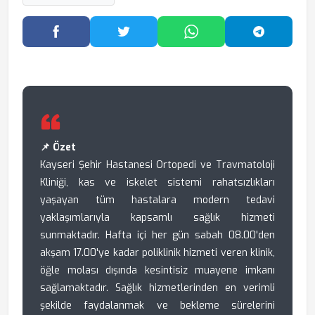
Facebook'ta Paylaş
Twitter'da Paylaş
WhatsApp'ta Paylaş
Telegram
📌 Özet
Kayseri Şehir Hastanesi Ortopedi ve Travmatoloji
Kliniği, kas ve iskelet sistemi rahatsızlıkları
yaşayan tüm hastalara modern tedavi
yaklaşımlarıyla kapsamlı sağlık hizmeti
sunmaktadır. Hafta içi her gün sabah 08.00'den
akşam 17.00'ye kadar poliklinik hizmeti veren klinik,
öğle molası dışında kesintisiz muayene imkanı
sağlamaktadır. Sağlık hizmetlerinden en verimli
şekilde faydalanmak ve bekleme sürelerini