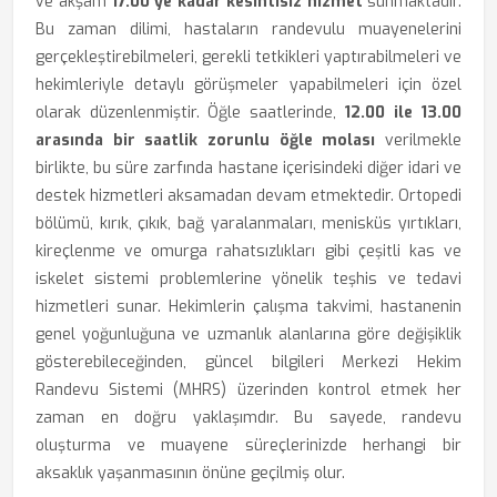
ve akşam
17.00'ye kadar kesintisiz hizmet
sunmaktadır.
Bu zaman dilimi, hastaların randevulu muayenelerini
gerçekleştirebilmeleri, gerekli tetkikleri yaptırabilmeleri ve
hekimleriyle detaylı görüşmeler yapabilmeleri için özel
olarak düzenlenmiştir. Öğle saatlerinde,
12.00 ile 13.00
arasında bir saatlik zorunlu öğle molası
verilmekle
birlikte, bu süre zarfında hastane içerisindeki diğer idari ve
destek hizmetleri aksamadan devam etmektedir. Ortopedi
bölümü, kırık, çıkık, bağ yaralanmaları, menisküs yırtıkları,
kireçlenme ve omurga rahatsızlıkları gibi çeşitli kas ve
iskelet sistemi problemlerine yönelik teşhis ve tedavi
hizmetleri sunar. Hekimlerin çalışma takvimi, hastanenin
genel yoğunluğuna ve uzmanlık alanlarına göre değişiklik
gösterebileceğinden, güncel bilgileri Merkezi Hekim
Randevu Sistemi (MHRS) üzerinden kontrol etmek her
zaman en doğru yaklaşımdır. Bu sayede, randevu
oluşturma ve muayene süreçlerinizde herhangi bir
aksaklık yaşanmasının önüne geçilmiş olur.