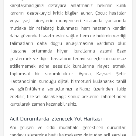
karşılaşmadığınızı detaylıca anlatmanız, hekimin klinik
kararını destekleyici kritik bilgiler sunar. Çocuk hastalar
veya yaşlı bireylerin muayeneleri sırasında yanlarında
mutlaka bir refakatçi bulunması, hem hastanın kendini
daha güvende hissetmesini sağlar hem de hekimin verdiği
talimatların daha doğru anlaşılmasına yardımcı olur.
Hastane ortamında hijyen kurallarına azami özen
göstermek ve diğer hastaların tedavi süreçlerini olumsuz
etkilememek adına sessizlik kurallarına riayet etmek,
toplumsal bir sorumluluktur. Ayrıca, Kayseri Şehir
Hastanesi'nin sunduğu dijital hizmetleri kullanarak tahlil
ve görüntüleme sonuçlarınızı e-Nabız üzerinden takip
edebilir, fiziksel olarak kağıt sonuç bekleme zahmetinden
kurtularak zaman kazanabilirsiniz.
Acil Durumlarda İzlenecek Yol Haritası
Ani gelişen ve ciddi müdahale gerektiren durumlar,
randevu sistemine bağlı kalmaksızın doğrudan acil servise