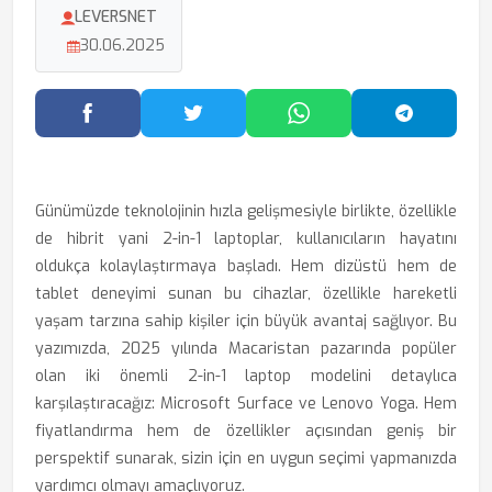
LEVERSNET
30.06.2025
Facebook'ta Paylaş
Twitter'da Paylaş
WhatsApp'ta Paylaş
Telegram
Günümüzde teknolojinin hızla gelişmesiyle birlikte, özellikle
de hibrit yani 2-in-1 laptoplar, kullanıcıların hayatını
oldukça kolaylaştırmaya başladı. Hem dizüstü hem de
tablet deneyimi sunan bu cihazlar, özellikle hareketli
yaşam tarzına sahip kişiler için büyük avantaj sağlıyor. Bu
yazımızda, 2025 yılında Macaristan pazarında popüler
olan iki önemli 2-in-1 laptop modelini detaylıca
karşılaştıracağız: Microsoft Surface ve Lenovo Yoga. Hem
fiyatlandırma hem de özellikler açısından geniş bir
perspektif sunarak, sizin için en uygun seçimi yapmanızda
yardımcı olmayı amaçlıyoruz.