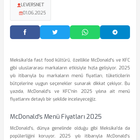
LEVERSNET
01.06.2025
Facebook'ta Paylaş
Twitter'da Paylaş
WhatsApp'ta Paylaş
Telegram
Meksika'da fast food kültürü, özellikle McDonald's ve KFC
gibi uluslararası markaların etkisiyle hızla gelişiyor. 2025
yılı itibarıyla bu markaların menü fiyatları, tüketicilerin
bütçelerine uygun seçenekler sunarak dikkat çekiyor. Bu
yazıda, McDonald's ve KFC'nin 2025 yılına ait menü
fiyatlarını detaylı bir şekilde inceleyeceğiz.
McDonald's Menü Fiyatları 2025
McDonald's, dünya genelinde olduğu gibi Meksika'da da
popülerliğini koruyor. 2025 yılı itibarıyla McDonald's