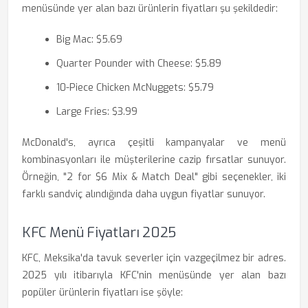
menüsünde yer alan bazı ürünlerin fiyatları şu şekildedir:
Big Mac: $5.69
Quarter Pounder with Cheese: $5.89
10-Piece Chicken McNuggets: $5.79
Large Fries: $3.99
McDonald's, ayrıca çeşitli kampanyalar ve menü
kombinasyonları ile müşterilerine cazip fırsatlar sunuyor.
Örneğin, "2 for $6 Mix & Match Deal" gibi seçenekler, iki
farklı sandviç alındığında daha uygun fiyatlar sunuyor.
KFC Menü Fiyatları 2025
KFC, Meksika'da tavuk severler için vazgeçilmez bir adres.
2025 yılı itibarıyla KFC'nin menüsünde yer alan bazı
popüler ürünlerin fiyatları ise şöyle: