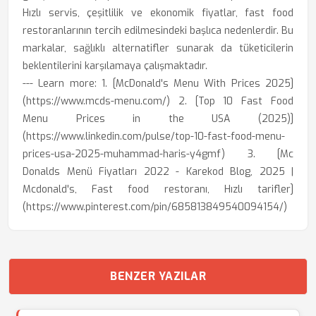
Hızlı servis, çeşitlilik ve ekonomik fiyatlar, fast food
restoranlarının tercih edilmesindeki başlıca nedenlerdir. Bu
markalar, sağlıklı alternatifler sunarak da tüketicilerin
beklentilerini karşılamaya çalışmaktadır.
--- Learn more: 1. [McDonald's Menu With Prices 2025]
(https://www.mcds-menu.com/) 2. [Top 10 Fast Food
Menu Prices in the USA (2025)]
(https://www.linkedin.com/pulse/top-10-fast-food-menu-
prices-usa-2025-muhammad-haris-y4gmf) 3. [Mc
Donalds Menü Fiyatları 2022 - Karekod Blog, 2025 |
Mcdonald's, Fast food restoranı, Hızlı tarifler]
(https://www.pinterest.com/pin/685813849540094154/)
BENZER YAZILAR