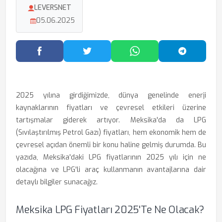
LEVERSNET
05.06.2025
Facebook'ta Paylaş
Twitter'da Paylaş
WhatsApp'ta Paylaş
Telegram
2025 yılına girdiğimizde, dünya genelinde enerji
kaynaklarının fiyatları ve çevresel etkileri üzerine
tartışmalar giderek artıyor. Meksika'da da LPG
(Sıvılaştırılmış Petrol Gazı) fiyatları, hem ekonomik hem de
çevresel açıdan önemli bir konu haline gelmiş durumda. Bu
yazıda, Meksika'daki LPG fiyatlarının 2025 yılı için ne
olacağına ve LPG'li araç kullanmanın avantajlarına dair
detaylı bilgiler sunacağız.
Meksika LPG Fiyatları 2025'te Ne Olacak?