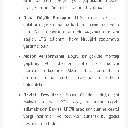
Araç sahipleri, LPG'ye geçiş yaptıklarında yakıt
maliyetlerinde önemli bir tasarruf sağlayabilirler.
Daha Düşük Emisyon:
LPG, benzin ve dizel
yakıtlara göre daha az karbon salınımına neden
olur. Bu da çevre dostu bir seçenek olmasını
sağlar. LPG kullanımı, hava kirliliğini azaltmaya
yardımcı olur.
Motor Performansı:
Doğru bir şekilde montajı
yapılmış LPG sistemleri, motor performansını
olumsuz etkilemez. Aksine, bazı durumlarda
motorun daha verimli çalışmasına katkıda
bulunabilir.
Devlet Teşvikleri:
Birçok ülkede olduğu gibi
Meksika'da da LPG'li araç kullanımı teşvik
edilmektedir. Devlet, LPG'li araç sahiplerine çeşitli
vergi indirimleri ve teşvikler sunarak bu geçişi
desteklemektedir.