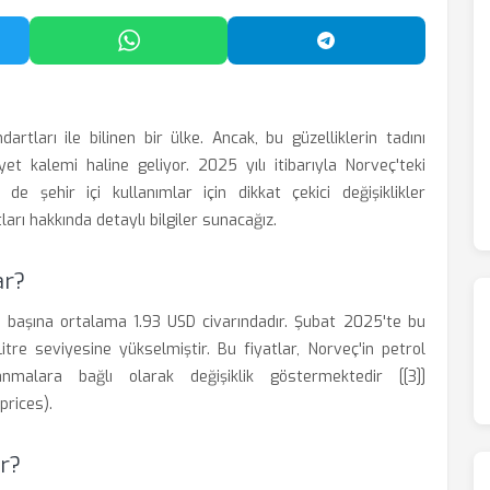
'da Paylaş
WhatsApp'ta Paylaş
Telegram'da Payl
rtları ile bilinen bir ülke. Ancak, bu güzelliklerin tadını
yet kalemi haline geliyor. 2025 yılı itibarıyla Norveç'teki
e şehir içi kullanımlar için dikkat çekici değişiklikler
arı hakkında detaylı bilgiler sunacağız.
ar?
itre başına ortalama 1.93 USD civarındadır. Şubat 2025'te bu
itre seviyesine yükselmiştir. Bu fiyatlar, Norveç'in petrol
anmalara bağlı olarak değişiklik göstermektedir [[3]]
prices).
ir?