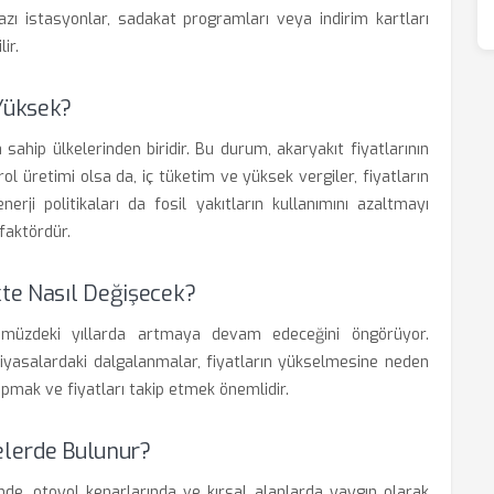
, bazı istasyonlar, sadakat programları veya indirim kartları
ir.
 Yüksek?
ahip ülkelerinden biridir. Bu durum, akaryakıt fiyatlarının
l üretimi olsa da, iç tüketim ve yüksek vergiler, fiyatların
rji politikaları da fosil yakıtların kullanımını azaltmayı
 faktördür.
kte Nasıl Değişecek?
önümüzdeki yıllarda artmaya devam edeceğini öngörüyor.
piyasalardaki dalgalanmalar, fiyatların yükselmesine neden
apmak ve fiyatları takip etmek önemlidir.
elerde Bulunur?
inde, otoyol kenarlarında ve kırsal alanlarda yaygın olarak