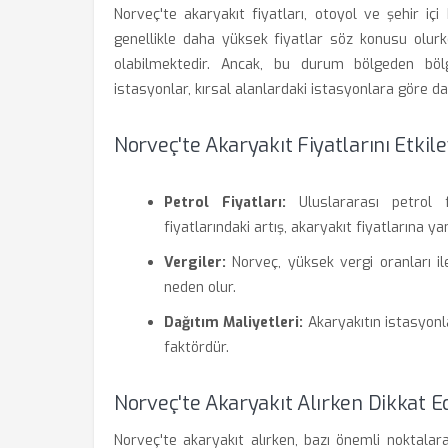
Norveç'te akaryakıt fiyatları, otoyol ve şehir içi
genellikle daha yüksek fiyatlar söz konusu olurk
olabilmektedir. Ancak, bu durum bölgeden bölge
istasyonlar, kırsal alanlardaki istasyonlara göre da
Norveç'te Akaryakıt Fiyatlarını Etkil
Petrol Fiyatları:
Uluslararası petrol fi
fiyatlarındaki artış, akaryakıt fiyatlarına yan
Vergiler:
Norveç, yüksek vergi oranları ile 
neden olur.
Dağıtım Maliyetleri:
Akaryakıtın istasyonla
faktördür.
Norveç'te Akaryakıt Alırken Dikkat E
Norveç'te akaryakıt alırken, bazı önemli noktalara