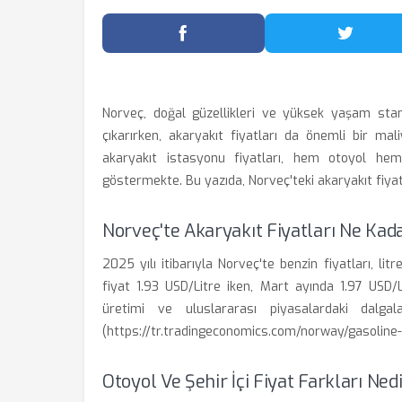
Facebook'ta Paylaş
Twitter
Norveç, doğal güzellikleri ve yüksek yaşam standa
çıkarırken, akaryakıt fiyatları da önemli bir mali
akaryakıt istasyonu fiyatları, hem otoyol hem d
göstermekte. Bu yazıda, Norveç'teki akaryakıt fiyatl
Norveç'te Akaryakıt Fiyatları Ne Kad
2025 yılı itibarıyla Norveç'te benzin fiyatları, l
fiyat 1.93 USD/Litre iken, Mart ayında 1.97 USD/L
üretimi ve uluslararası piyasalardaki dalgal
(https://tr.tradingeconomics.com/norway/gasoline-
Otoyol Ve Şehir İçi Fiyat Farkları Ned