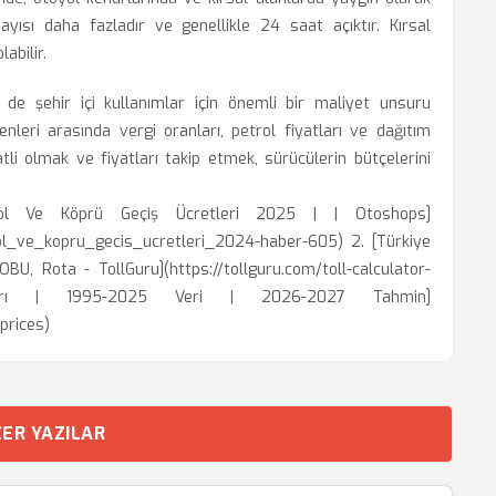
ayısı daha fazladır ve genellikle 24 saat açıktır. Kırsal
labilir.
 de şehir içi kullanımlar için önemli bir maliyet unsuru
nleri arasında vergi oranları, petrol fiyatları ve dağıtım
atli olmak ve fiyatları takip etmek, sürücülerin bütçelerini
yol Ve Köprü Geçiş Ücretleri 2025 | | Otoshops]
l_ve_kopru_gecis_ucretleri_2024-haber-605) 2. [Türkiye
 OBU, Rota - TollGuru](https://tollguru.com/toll-calculator-
ları | 1995-2025 Veri | 2026-2027 Tahmin]
prices)
ER YAZILAR