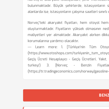
bulunmaktadır. Büyük şehirlerde, istasyonların s
alanlarda ise, istasyonların çalışma saatleri sınırlı o
Norveç'teki akaryakıt fiyatları, hem otoyol hem
oluşturmaktadır. Fiyatların yüksek olmasının nede
maliyetleri yer almaktadır. Akaryakıt alırken dikk
korumalarına yardımcı olacaktır.
--- Learn more: 1. [Türkiye’nin Tüm Oto
(https://www.otoshops.com/turkiyenin_tum_otoyo
Geçiş Ücreti Hesaplayıcı - Geçiş Ücretleri, Yakıt,
turkey/) 3. [Norveç - Benzin Fiyat
(https://tr.tradingeconomics.com/norway/gasoline-
BENZ