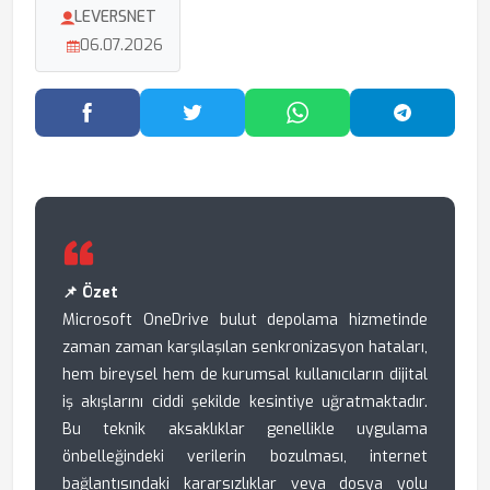
LEVERSNET
06.07.2026
Facebook'ta Paylaş
Twitter'da Paylaş
WhatsApp'ta Paylaş
Telegram
📌 Özet
Microsoft OneDrive bulut depolama hizmetinde
zaman zaman karşılaşılan senkronizasyon hataları,
hem bireysel hem de kurumsal kullanıcıların dijital
iş akışlarını ciddi şekilde kesintiye uğratmaktadır.
Bu teknik aksaklıklar genellikle uygulama
önbelleğindeki verilerin bozulması, internet
bağlantısındaki kararsızlıklar veya dosya yolu