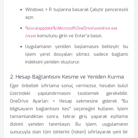
Windows + R tuşlarına basarak Çalıştır penceresini
açın.
%localappdata%\Microsoft\OneDrive\onedrive.exe
komutunu girin ve Enter'a basın.
/reset
Uygulamanın yeniden başlamasını bekleyin; bu
işlem yerel dosyaları silmez, sadece bağlantı
indeksini yeniden oluşturur.
2. Hesap Bağlantısını Kesme ve Yeniden Kurma
Eğer önbellek sıfırlama sonuç vermezse, hesabın bulut
üzerindeki yapılandırmasını tazelemek gerekebilir.
OneDrive Ayarları > Hesap sekmesine giderek "Bu
bilgisayarın bağlantısını kes" seçeneğini kullanın. İşlem
tamamlandıktan sonra, tekrar giriş yaparak eşitleme
dizinini yeniden tanımlayın. Bu işlem, uygulamanın
sunucuyla olan tüm izinlerini (token) sıfırlayarak yeni bir