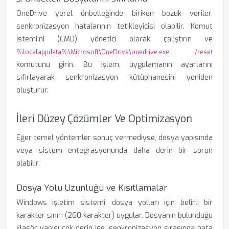
OneDrive yerel önbelleğinde biriken bozuk veriler,
senkronizasyon hatalarının tetikleyicisi olabilir. Komut
İstemi'ni (CMD) yönetici olarak çalıştırın ve
%localappdata%\Microsoft\OneDrive\onedrive.exe /reset
komutunu girin. Bu işlem, uygulamanın ayarlarını
sıfırlayarak senkronizasyon kütüphanesini yeniden
oluşturur.
İleri Düzey Çözümler Ve Optimizasyon
Eğer temel yöntemler sonuç vermediyse, dosya yapısında
veya sistem entegrasyonunda daha derin bir sorun
olabilir.
Dosya Yolu Uzunluğu ve Kısıtlamalar
Windows işletim sistemi, dosya yolları için belirli bir
karakter sınırı (260 karakter) uygular. Dosyanın bulunduğu
klasör yapısı çok derin ise, senkronizasyon sırasında hata