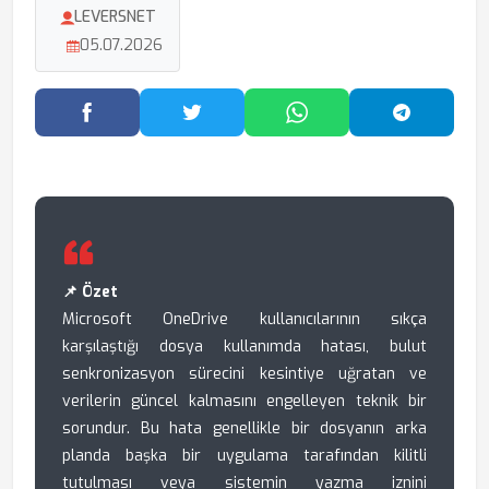
LEVERSNET
05.07.2026
Facebook'ta Paylaş
Twitter'da Paylaş
WhatsApp'ta Paylaş
Telegram
📌 Özet
Microsoft OneDrive kullanıcılarının sıkça
karşılaştığı dosya kullanımda hatası, bulut
senkronizasyon sürecini kesintiye uğratan ve
verilerin güncel kalmasını engelleyen teknik bir
sorundur. Bu hata genellikle bir dosyanın arka
planda başka bir uygulama tarafından kilitli
tutulması veya sistemin yazma iznini