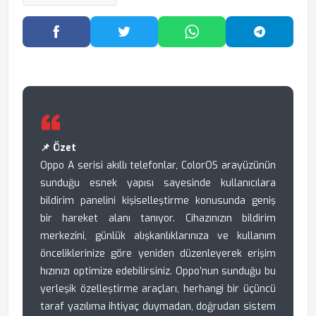
Facebook'ta Paylaş
Twitter'da Paylaş
WhatsApp'ta Paylaş
Telegram
📌 Özet
Oppo A serisi akıllı telefonlar, ColorOS arayüzünün
sunduğu esnek yapısı sayesinde kullanıcılara
bildirim panelini kişiselleştirme konusunda geniş
bir hareket alanı tanıyor. Cihazınızın bildirim
merkezini, günlük alışkanlıklarınıza ve kullanım
önceliklerinize göre yeniden düzenleyerek erişim
hızınızı optimize edebilirsiniz. Oppo’nun sunduğu bu
yerleşik özelleştirme araçları, herhangi bir üçüncü
taraf yazılıma ihtiyaç duymadan, doğrudan sistem