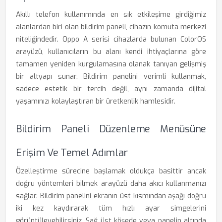
Akıllı telefon kullanımında en sık etkileşime girdiğimiz
alanlardan biri olan bildirim paneli, cihazın komuta merkezi
niteliğindedir. Oppo A serisi cihazlarda bulunan ColorOS
arayüzü, kullanıcıların bu alanı kendi ihtiyaçlarına göre
tamamen yeniden kurgulamasına olanak tanıyan gelişmiş
bir altyapı sunar. Bildirim panelini verimli kullanmak,
sadece estetik bir tercih değil, aynı zamanda dijital
yaşamınızı kolaylaştıran bir üretkenlik hamlesidir.
Bildirim Paneli Düzenleme Menüsüne
Erişim Ve Temel Adımlar
Özelleştirme sürecine başlamak oldukça basittir ancak
doğru yöntemleri bilmek arayüzü daha akıcı kullanmanızı
sağlar. Bildirim panelini ekranın üst kısmından aşağı doğru
iki kez kaydırarak tüm hızlı ayar simgelerini
görüntüleyebilirsiniz. Sağ üst köşede veya panelin altında