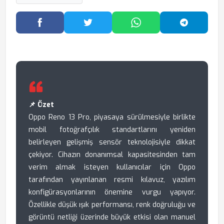
Facebook'ta Paylaş
Twitter'da Paylaş
WhatsApp'ta Paylaş
Telegram
📌 Özet
Oppo Reno 13 Pro, piyasaya sürülmesiyle birlikte
mobil fotoğrafçılık standartlarını yeniden
belirleyen gelişmiş sensör teknolojisiyle dikkat
çekiyor. Cihazın donanımsal kapasitesinden tam
verim almak isteyen kullanıcılar için Oppo
tarafından yayınlanan resmi kılavuz, yazılım
konfigürasyonlarının önemine vurgu yapıyor.
Özellikle düşük ışık performansı, renk doğruluğu ve
görüntü netliği üzerinde büyük etkisi olan manuel