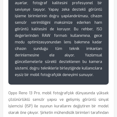
ayarlar, fotoğraf kalitesini profesyonel bir
seviyeye taşıyor. Yapay zeka destekli görüntü
işleme birimlerinin doğru yapılandırılması, cihazın
sensör verimliliğini maksimize ederken ham
görüntü kalitesini de koruyor. Bu rehber, ISO
değerlerinden RAW formatı kullanımına, gece
modu optimizasyonundan lens bakımına kadar
cihazın sunduğu tüm teknik imkanları
derinlemesine ele alıyor. Yazılımsal
güncellemelerle sürekli desteklenen bu kamera
sistemi, doğru tekniklerle birleştiğinde kullanıcılara
eşsiz bir mobil fotoğrafçılık deneyimi sunuyor.
Oppo Reno 13 Pro, mobil fotoğrafçılık dünyasında yüksek
çözünürlüklü sensör yapısı ve gelişmiş görüntü sinyal
işlemcisi (ISP) ile oyunun kurallarını değiştiren bir model
olarak öne çıkıyor. Şirketin mühendislik birimleri tarafından