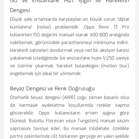
ISO ve Enstantane Hızı: Işığın ve Hareketin
Dengesi
Düşük ışıklı ortamlarda karşılaşılan en büyük sorun 'dijital
kumlanma' (noise) problemidir. Oppo Reno 13 Pro
kullanırken ISO değerini manuel olarak 400-800 aralığında
sabitlemek, görüntüdeki parazitlenmeyi minimuma indirir.
Hareketli sahneleri dondurmak veya net bir aksiyon karesi
yakalamak istediğinizde ise enstantane hızını 1/250 saniye
ve üzerine çıkarmak, hareket bulanıklığını (motion blur)
engellemek için ideal bir yöntemdir.
Beyaz Dengesi ve Renk Doğruluğu
Otomatik beyaz dengesi (AWB) çoğu zaman başarılı olsa
da, karmaşık aydınlatma koşullarında renkler sapma
gösterebilir. Oppo, kullanıcıların ortam ışığına göre
(Güneşli, Bulutlu, Floresan veya Tungsten) manuel seçim
yapmasını tavsiye eder. Bu manuel müdahale, özellikle
portre çekimlerinde cilt tonlarının gerçeğe en yakın şekilde