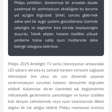
Philips yetkilileri, donanımsal bir arızadan ziyade
yazılımsal bir optimizasyon eksikliğinin bu duruma
yol açtığını doğruladı. Şirket, sorunu gidermek
adına yeni bir aygıt yazılımı güncellemesi üzerinde
çalıştığını ve dağıtımın kısa sürede başlayacağını
duyurdu. Teknik ekipler, hatanın özellikle yüksek
yenileme hızına sahip oyun modlarında daha
belirgin olduğunu belirtiyor.
Philips 2025 Ambilight TV serisi, televizyonun arkasındaki
LED ışıkların ekranla eş zamanlı hareket etmesini sağlayan
teknolojiyle öne çıksa da, son dönemde yaşanan
senkronizasyon sorunları kullanıcı deneyimini doğrudan
etkiledi. Kullanıcılar, ekran üzerindeki ışık değişimlerinin
milisaniyelik gecikmelerle yansıtıldığını ve bunun özellikle
hızlı aksiyon sahnelerinde veya oyun seanslarında dikkat
dağıtıcı bir hal aldığını bildirdi. Philips markasının üreticisi