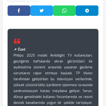
Facebook'ta Paylaş
Twitter'da Paylaş
WhatsApp'ta Paylaş
Telegram
📌 Özet
Philips 2025 model Ambilight TV kullanıcıları,
geçtiğimiz haftalarda ekran görüntüleri ile
aydınlatma sistemi arasında yaşanan gecikme
sorunlarını rapor etmeye başladı. TP Vision
tarafından geliştirilen bu televizyon serilerinde,
yüksek çözünürlüklü içeriklerin işlenmesi sırasında
senkronizasyon hatası meydana geliyor. Sorun,
dünya genelindeki kullanıcı forumlarında ve resmi
destek kanallarında yoğun bir şekilde tartışılıyor.