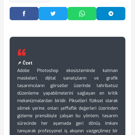
Facebook'ta Paylaş
Twitter'da Paylaş
WhatsApp'ta Paylaş
Telegram
📌 Özet
Adobe Photoshop ekosisteminde katman
maskeleri, dijital sanatçıların ve grafik
tasarımcıların görseller üzerinde tahribatsız
düzenleme yapabilmelerini sağlayan en kritik
mekanizmalardan biridir. Pikselleri fiziksel olarak
silmek yerine, onları şeffaflık değerleri üzerinden
gizleme prensibiyle çalışan bu yöntem, tasarım
sürecinde her aşamada geri dönüş imkanı
tanıyarak profesyonel iş akışının vazgeçilmez bir