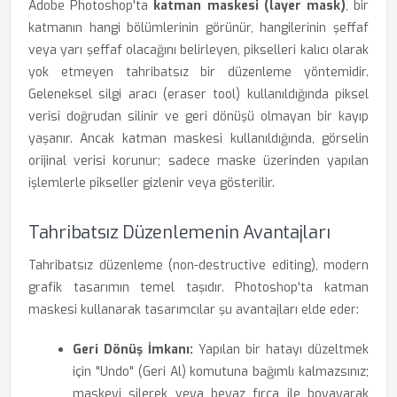
Adobe Photoshop'ta
katman maskesi (layer mask)
, bir
katmanın hangi bölümlerinin görünür, hangilerinin şeffaf
veya yarı şeffaf olacağını belirleyen, pikselleri kalıcı olarak
yok etmeyen tahribatsız bir düzenleme yöntemidir.
Geleneksel silgi aracı (eraser tool) kullanıldığında piksel
verisi doğrudan silinir ve geri dönüşü olmayan bir kayıp
yaşanır. Ancak katman maskesi kullanıldığında, görselin
orijinal verisi korunur; sadece maske üzerinden yapılan
işlemlerle pikseller gizlenir veya gösterilir.
Tahribatsız Düzenlemenin Avantajları
Tahribatsız düzenleme (non-destructive editing), modern
grafik tasarımın temel taşıdır. Photoshop'ta katman
maskesi kullanarak tasarımcılar şu avantajları elde eder:
Geri Dönüş İmkanı:
Yapılan bir hatayı düzeltmek
için "Undo" (Geri Al) komutuna bağımlı kalmazsınız;
maskeyi silerek veya beyaz fırça ile boyayarak