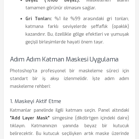
Beyaz (%100 beyaz):
Maskelenen alanın
tamamen görünür olmasını sağlar.
Gri Tonları:
%1 ile %99 arasındaki gri tonları,
katmana farklı seviyelerde şeffaflık (opaklık)
kazandırır. Bu, özellikle gölge efektleri ve yumuşak
geçişli birleşimlerde hayati önem taşır.
Adım Adım Katman Maskesi Uygulama
Photoshop'ta profesyonel bir maskeleme süreci için
standart bir iş akışı izlenmelidir. İşte adım adım
maskeleme rehberi:
1. Maskeyi Aktif Etme
Katmanlar panelinde ilgili katmanı seçin. Panel altındaki
"Add Layer Mask"
simgesine (dikdörtgen içindeki daire)
tıklayın. Katmanınızın yanında beyaz bir kutucuk
belirecektir. Bu kutucuk seçiliyken artık maske üzerinde