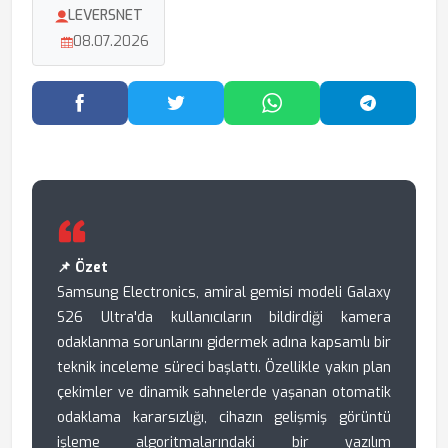
LEVERSNET
08.07.2026
Facebook'ta Paylaş
Twitter'da Paylaş
WhatsApp'ta Paylaş
Telegram
📌 Özet
Samsung Electronics, amiral gemisi modeli Galaxy
S26 Ultra'da kullanıcıların bildirdiği kamera
odaklanma sorunlarını gidermek adına kapsamlı bir
teknik inceleme süreci başlattı. Özellikle yakın plan
çekimler ve dinamik sahnelerde yaşanan otomatik
odaklama kararsızlığı, cihazın gelişmiş görüntü
işleme algoritmalarındaki bir yazılım