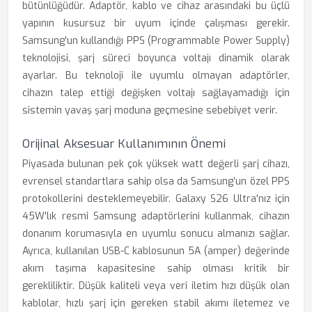
bütünlüğüdür. Adaptör, kablo ve cihaz arasındaki bu üçlü
yapının kusursuz bir uyum içinde çalışması gerekir.
Samsung'un kullandığı PPS (Programmable Power Supply)
teknolojisi, şarj süreci boyunca voltajı dinamik olarak
ayarlar. Bu teknoloji ile uyumlu olmayan adaptörler,
cihazın talep ettiği değişken voltajı sağlayamadığı için
sistemin yavaş şarj moduna geçmesine sebebiyet verir.
Orijinal Aksesuar Kullanımının Önemi
Piyasada bulunan pek çok yüksek watt değerli şarj cihazı,
evrensel standartlara sahip olsa da Samsung’un özel PPS
protokollerini desteklemeyebilir. Galaxy S26 Ultra'nız için
45W'lık resmi Samsung adaptörlerini kullanmak, cihazın
donanım korumasıyla en uyumlu sonucu almanızı sağlar.
Ayrıca, kullanılan USB-C kablosunun 5A (amper) değerinde
akım taşıma kapasitesine sahip olması kritik bir
gerekliliktir. Düşük kaliteli veya veri iletim hızı düşük olan
kablolar, hızlı şarj için gereken stabil akımı iletemez ve