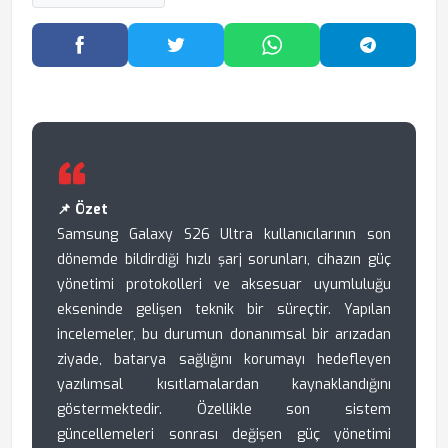
Facebook'ta Paylaş
Twitter'da Paylaş
WhatsApp'ta Paylaş
Telegram
📌 Özet
Samsung Galaxy S26 Ultra kullanıcılarının son
dönemde bildirdiği hızlı şarj sorunları, cihazın güç
yönetimi protokolleri ve aksesuar uyumluluğu
ekseninde gelişen teknik bir süreçtir. Yapılan
incelemeler, bu durumun donanımsal bir arızadan
ziyade, batarya sağlığını korumayı hedefleyen
yazılımsal kısıtlamalardan kaynaklandığını
göstermektedir. Özellikle son sistem
güncellemeleri sonrası değişen güç yönetimi