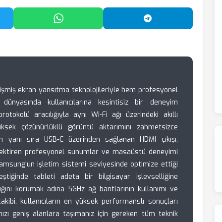
'da Paylaş
WhatsApp'ta Paylaş
Telegram'da Payl
işmiş ekran yansıtma teknolojileriyle hem profesyonel
ünyasında kullanıcılarına kesintisiz bir deneyim
otokolü aracılığıyla aynı Wi-Fi ağı üzerindeki akıllı
üksek çözünürlüklü görüntü aktarımını zahmetsizce
nın yanı sıra USB-C üzerinden sağlanan HDMI çıkışı,
erektiren profesyonel sunumlar ve masaüstü deneyimi
. Samsung'un işletim sistemi seviyesinde optimize ettiği
ştiğinde tableti adeta bir bilgisayar işlevselliğine
lığını korumak adına 5GHz ağ bantlarının kullanımı ve
akibi, kullanıcıların en yüksek performanslı sonuçları
nızı geniş alanlara taşımanız için gereken tüm teknik