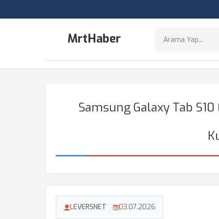
MrtHaber
Samsung Galaxy Tab S10 E
K
LEVERSNET
03.07.2026