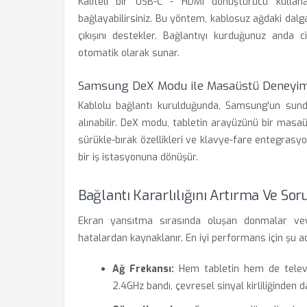
Kaliteli bir USB-C - HDMI dönüştürücü kullan
bağlayabilirsiniz. Bu yöntem, kablosuz ağdaki da
çıkışını destekler. Bağlantıyı kurduğunuz anda c
otomatik olarak sunar.
Samsung DeX Modu ile Masaüstü Deneyim
Kablolu bağlantı kurulduğunda, Samsung'un sund
alınabilir. DeX modu, tabletin arayüzünü bir masa
sürükle-bırak özellikleri ve klavye-fare entegrasyo
bir iş istasyonuna dönüşür.
Bağlantı Kararlılığını Artırma Ve So
Ekran yansıtma sırasında oluşan donmalar veya
hatalardan kaynaklanır. En iyi performans için şu ad
Ağ Frekansı:
Hem tabletin hem de televi
2.4GHz bandı, çevresel sinyal kirliliğinden da