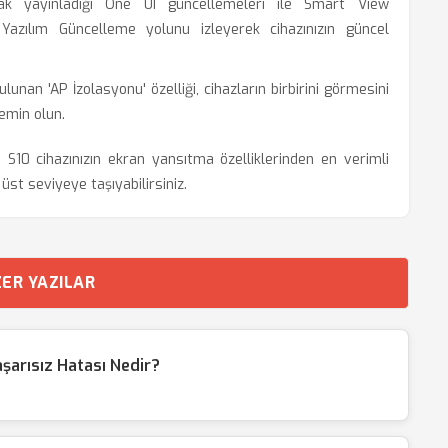
k yayınladığı One UI güncellemeleri ile Smart View
 Yazılım Güncelleme yolunu izleyerek cihazınızın güncel
nan 'AP İzolasyonu' özelliği, cihazların birbirini görmesini
 emin olun.
10 cihazınızın ekran yansıtma özelliklerinden en verimli
 üst seviyeye taşıyabilirsiniz.
ER YAZILAR
şarısız Hatası Nedir?