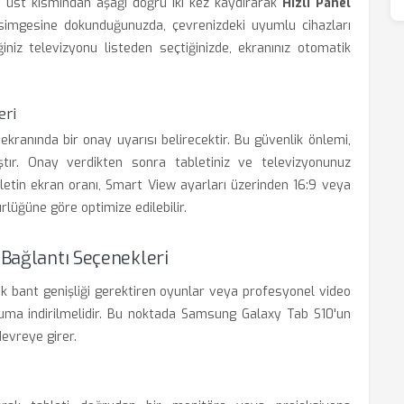
n üst kısmından aşağı doğru iki kez kaydırarak
Hızlı Panel
imgesine dokunduğunuzda, çevrenizdeki uyumlu cihazları
iniz televizyonu listeden seçtiğinizde, ekranınız otomatik
eri
ekranında bir onay uyarısı belirecektir. Bu güvenlik önlemi,
ıştır. Onay verdikten sonra tabletiniz ve televizyonunuz
bletin ekran oranı, Smart View ayarları üzerinden 16:9 veya
üğüne göre optimize edilebilir.
 Bağlantı Seçenekleri
sek bant genişliği gerektiren oyunlar veya profesyonel video
ma indirilmelidir. Bu noktada Samsung Galaxy Tab S10'un
devreye girer.