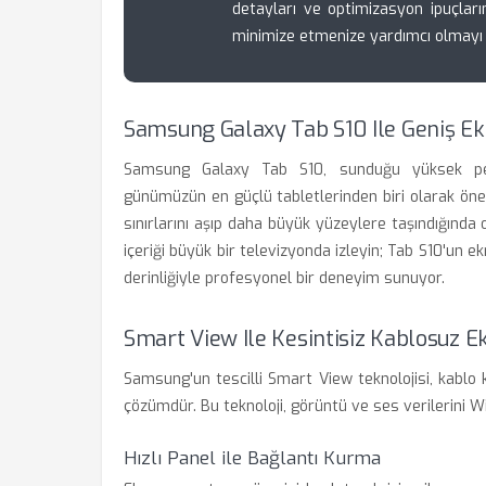
detayları ve optimizasyon ipuçların
minimize etmenize yardımcı olmayı
Samsung Galaxy Tab S10 Ile Geniş E
Samsung Galaxy Tab S10, sunduğu yüksek perf
günümüzün en güçlü tabletlerinden biri olarak öne 
sınırlarını aşıp daha büyük yüzeylere taşındığında o
içeriği büyük bir televizyonda izleyin; Tab S10'un e
derinliğiyle profesyonel bir deneyim sunuyor.
Smart View Ile Kesintisiz Kablosuz 
Samsung'un tescilli Smart View teknolojisi, kablo 
çözümdür. Bu teknoloji, görüntü ve ses verilerini Wi
Hızlı Panel ile Bağlantı Kurma