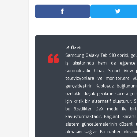
Facebook'ta Paylaş
Twitter
📌 Özet
Samsung Galaxy Tab S10 serisi, gel
iş akışlarında hem de eğlence d
sunmaktadır. Cihaz, Smart View pr
televizyonlara ve monitörlere y
gerçekleştirir. Kablosuz bağlantı
özellikle düşük gecikme süresi g
için kritik bir alternatif oluşturur
bu özellikler, DeX modu ile birle
kavuşturmaktadır. Bağlantı kararlı
sistem güncellemelerinin düzenli t
almasını sağlar. Bu rehber, ekranı