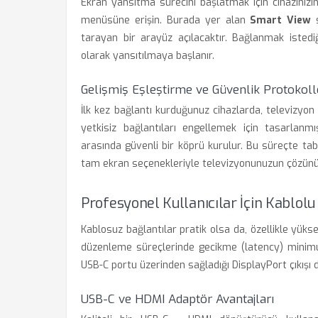
Ekran yansıtma sürecini başlatmak için cihazınızı
menüsüne erişin. Burada yer alan
Smart View
s
tarayan bir arayüz açılacaktır. Bağlanmak istediğ
olarak yansıtılmaya başlanır.
Gelişmiş Eşleştirme ve Güvenlik Protokoll
İlk kez bağlantı kurduğunuz cihazlarda, televizyon 
yetkisiz bağlantıları engellemek için tasarlanm
arasında güvenli bir köprü kurulur. Bu süreçte ta
tam ekran seçenekleriyle televizyonunuzun çözünürl
Profesyonel Kullanıcılar İçin Kablolu
Kablosuz bağlantılar pratik olsa da, özellikle yük
düzenleme süreçlerinde gecikme (latency) minimu
USB-C portu üzerinden sağladığı DisplayPort çıkışı 
USB-C ve HDMI Adaptör Avantajları