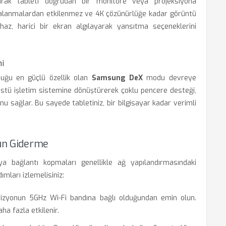
arak tableti doğrudan bir monitöre veya projeksiyona
lgalanmalardan etkilenmez ve 4K çözünürlüğe kadar görüntü
ihaz, harici bir ekran algılayarak yansıtma seçeneklerini
i
uğu en güçlü özellik olan
Samsung DeX
modu devreye
üstü işletim sistemine dönüştürerek çoklu pencere desteği,
nu sağlar. Bu sayede tabletiniz, bir bilgisayar kadar verimli
run Giderme
 bağlantı kopmaları genellikle ağ yapılandırmasındaki
ımları izlemelisiniz:
zyonun 5GHz Wi-Fi bandına bağlı olduğundan emin olun.
ha fazla etkilenir.