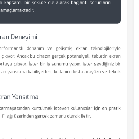
ı kapsamlı bir şekilde ele alarak bağlantı sorunlarını
 amaçlamaktadır.
kran Deneyimi
ormanslı donanım ve gelişmiş ekran teknolojileriyle
çıkıyor. Ancak bu cihazın gerçek potansiyeli, tabletin ekran
rtaya çıkıyor. İster bir iş sunumu yapın, ister sevdiğiniz bir
kran yansıtma kabiliyetleri, kullanıcı dostu arayüzü ve teknik
Ekran Yansıtma
karmaşasından kurtulmak isteyen kullanıcılar için en pratik
-Fi ağı üzerinden gerçek zamanlı olarak iletir.