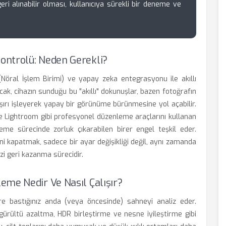
eri alınabilir olması, kullanıcıya sürekli bir deneme ve
ontrolü: Neden Gerekli?
öral İşlem Birimi) ve yapay zeka entegrasyonu ile akıllı
ak, cihazın sunduğu bu "akıllı" dokunuşlar, bazen fotoğrafın
aşırı işleyerek yapay bir görünüme bürünmesine yol açabilir.
Lightroom gibi profesyonel düzenleme araçlarını kullanan
leme sürecinde zorluk çıkarabilen birer engel teşkil eder.
ni kapatmak, sadece bir ayar değişikliği değil, aynı zamanda
zi geri kazanma sürecidir.
eme Nedir Ve Nasıl Çalışır?
re bastığınız anda (veya öncesinde) sahneyi analiz eder.
rültü azaltma, HDR birleştirme ve nesne iyileştirme gibi