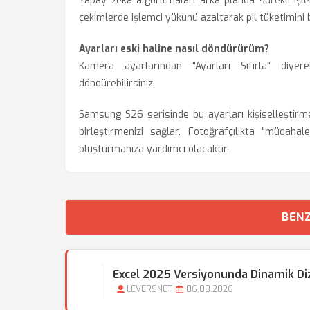
Yapay zeka algoritmaları arka planda sürekli işle
çekimlerde işlemci yükünü azaltarak pil tüketimini 
Ayarları eski haline nasıl döndürürüm?
Kamera ayarlarından "Ayarları Sıfırla" diy
döndürebilirsiniz.
Samsung S26 serisinde bu ayarları kişiselleştirme
birleştirmenizi sağlar. Fotoğrafçılıkta "müdaha
oluşturmanıza yardımcı olacaktır.
BENZ
Excel 2025 Versiyonunda Dinamik Dizi 
LEVERSNET
06.08.2026