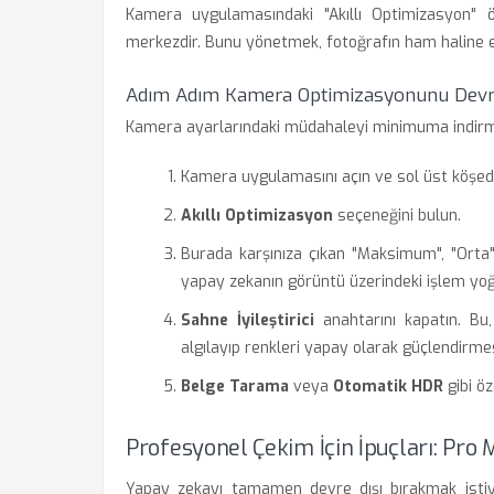
Kamera uygulamasındaki "Akıllı Optimizasyon" ö
merkezdir. Bunu yönetmek, fotoğrafın ham haline e
Adım Adım Kamera Optimizasyonunu Devre
Kamera ayarlarındaki müdahaleyi minimuma indirme
Kamera uygulamasını açın ve sol üst köşe
Akıllı Optimizasyon
seçeneğini bulun.
Burada karşınıza çıkan "Maksimum", "Ort
yapay zekanın görüntü üzerindeki işlem yo
Sahne İyileştirici
anahtarını kapatın. Bu,
algılayıp renkleri yapay olarak güçlendirmes
Belge Tarama
veya
Otomatik HDR
gibi öz
Profesyonel Çekim İçin İpuçları: Pr
Yapay zekayı tamamen devre dışı bırakmak isti