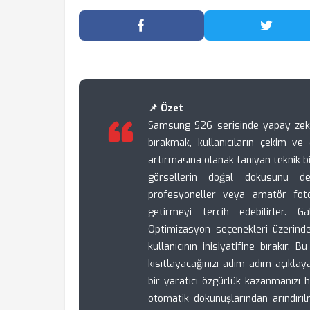
Facebook'ta Paylaş
Twitter
📌 Özet
Samsung S26 serisinde yapay zeka 
bırakmak, kullanıcıların çekim ve
artırmasına olanak tanıyan teknik b
görsellerin doğal dokusunu değ
profesyoneller veya amatör fot
getirmeyi tercih edebilirler. 
Optimizasyon seçenekleri üzerinde
kullanıcının inisiyatifine bırakır.
kısıtlayacağınızı adım adım açıkl
bir yaratıcı özgürlük kazanmanızı h
otomatik dokunuşlarından arındırıl