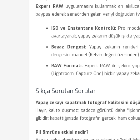
Expert RAW
uygulamasını kullanmak en akıllıca
baypas ederek sensörden gelen veriyi doğrudan (ve
ISO ve Enstantane Kontrolü:
Pro modda 
ayarlayarak, yapay zekanın düşük ışıkta yap
Beyaz Dengesi:
Yapay zekanın renkleri
dengesini manuel (Kelvin değeri üzerinden) a
RAW Formatı:
Expert RAW ile çekim yapar
(Lightroom, Capture One) hiçbir yapay zeka
Sıkça Sorulan Sorular
Yapay zekayı kapatmak fotoğraf kalitesini düş
Hayır, kalite düşmez; sadece görüntü daha "işlenme
gibidir; kapattığınızda fotoğrafın gerçek, ham dokus
Pil ömrüne etkisi nedir?