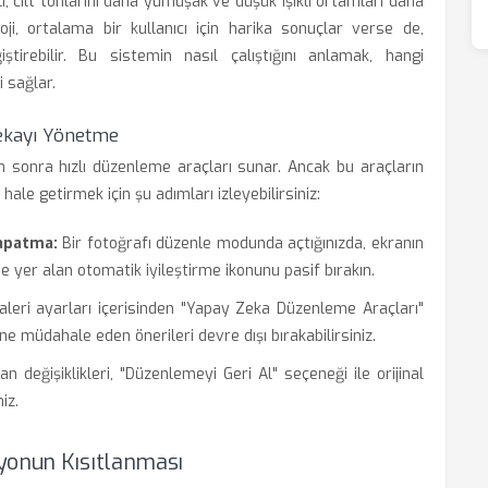
, cilt tonlarını daha yumuşak ve düşük ışıklı ortamları daha
loji, ortalama bir kullanıcı için harika sonuçlar verse de,
eğiştirebilir. Bu sistemin nasıl çalıştığını anlamak, hangi
 sağlar.
ekayı Yönetme
n sonra hızlı düzenleme araçları sunar. Ancak bu araçların
 hale getirmek için şu adımları izleyebilirsiniz:
apatma:
Bir fotoğrafı düzenle modunda açtığınızda, ekranın
 yer alan otomatik iyileştirme ikonunu pasif bırakın.
leri ayarları içerisinden "Yapay Zeka Düzenleme Araçları"
ne müdahale eden önerileri devre dışı bırakabilirsiniz.
n değişiklikleri, "Düzenlemeyi Geri Al" seçeneği ile orijinal
iz.
yonun Kısıtlanması