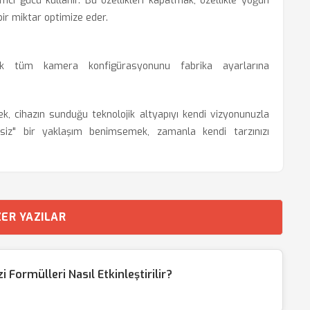
mci gücü kullanır. Bu özellikleri kapatmak, özellikle yoğun
bir miktar optimize eder.
erek tüm kamera konfigürasyonunu fabrika ayarlarına
k, cihazın sunduğu teknolojik altyapıyı kendi vizyonunuzla
lesiz" bir yaklaşım benimsemek, zamanla kendi tarzınızı
ER YAZILAR
Formülleri Nasıl Etkinleştirilir?