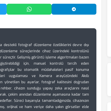
'da Paylaş
WhatsApp'ta Paylaş
Telegram'da Payl
destekli fotoğraf düzenleme özelliklerini devre dışı
 düzenleme süreçlerinde cihaz üzerindeki kontrolünü
ir süreçtir. Gelişmiş görüntü işleme algoritmaları bazen
iştirebildiği için, manuel kontrolü tercih eden
oğrafçılar bu otomatik müdahaleleri pasif konuma
Galeri uygulaması ve Kamera arayüzündeki Akıllı
n yönetilen bu ayarlar, fotoğraf kalitesini doğrudan
 Bu rehber, cihazın sunduğu yapay zeka araçlarını nasıl
ayarak, çekim anından düzenleme aşamasına kadar tam
edefler. Süreci başarıyla tamamladığınızda, cihazınızın
mış, orijinal ve ham veriye daha yakın görseller elde