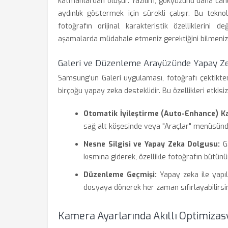
katmanlardan oluşur. Yazılım, gökyüzünü daha canlı
aydınlık göstermek için sürekli çalışır. Bu tekno
fotoğrafın orijinal karakteristik özelliklerini d
aşamalarda müdahale etmeniz gerektiğini bilmenizi
Galeri ve Düzenleme Arayüzünde Yapay Z
Samsung'un Galeri uygulaması, fotoğrafı çektikte
birçoğu yapay zeka desteklidir. Bu özellikleri etkisiz
Otomatik İyileştirme (Auto-Enhance) K
sağ alt köşesinde veya "Araçlar" menüsünde
Nesne Silgisi ve Yapay Zeka Dolgusu:
Ga
kısmına giderek, özellikle fotoğrafın bütünü
Düzenleme Geçmişi:
Yapay zeka ile yapıla
dosyaya dönerek her zaman sıfırlayabilirsin
Kamera Ayarlarında Akıllı Optimizas