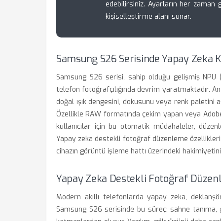
edebilirsiniz. Ayarların her zaman g
kişiselleştirme alanı sunar.
Samsung S26 Serisinde Yapay Zeka K
Samsung S26 serisi, sahip olduğu gelişmiş NPU (N
telefon fotoğrafçılığında devrim yaratmaktadır. Anc
doğal ışık dengesini, dokusunu veya renk paletini 
Özellikle RAW formatında çekim yapan veya Adobe 
kullanıcılar için bu otomatik müdahaleler, düzen
Yapay zeka destekli fotoğraf düzenleme özellikleri
cihazın görüntü işleme hattı üzerindeki hakimiyetini
Yapay Zeka Destekli Fotoğraf Düzenl
Modern akıllı telefonlarda yapay zeka, deklanşö
Samsung S26 serisinde bu süreç; sahne tanıma, gü