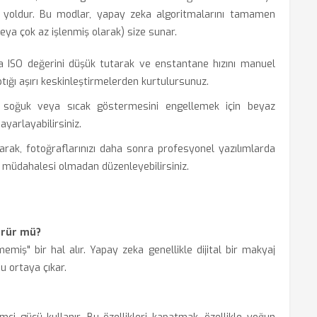
 yoldur. Bu modlar, yapay zeka algoritmalarını tamamen
ya çok az işlenmiş olarak) size sunar.
ISO değerini düşük tutarak ve enstantane hızını manuel
tığı aşırı keskinleştirmelerden kurtulursunuz.
 soğuk veya sıcak göstermesini engellemek için beyaz
yarlayabilirsiniz.
ak, fotoğraflarınızı daha sonra profesyonel yazılımlarda
 müdahalesi olmadan düzenleyebilirsiniz.
ürür mü?
miş" bir hal alır. Yapay zeka genellikle dijital bir makyaj
u ortaya çıkar.