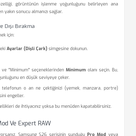
zelliği, görüntünün işlenme yoğunluğunu belirleyen ana
n yakın sonucu almanızı sağlar.
 Dışı Bırakma
k için:
deki
Ayarlar (Dişli Çark)
simgesine dokunun.
a" ve "Minimum" seçeneklerinden
Minimum
olanı seçin. Bu,
ğunluğunu en düşük seviyeye çeker.
 telefonun o an ne çektiğinizi (yemek, manzara, portre)
ini engeller.
ellikleri de ihtiyacınız yoksa bu menüden kapatabilirsiniz.
o Mod Ve Expert RAW
yorsanız, Samsung S26 serisinin sunduğu
Pro Mod
veya