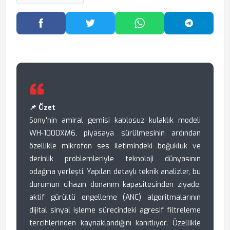
Facebook'ta Paylaş
Twitter'da Paylaş
WhatsApp'ta Paylaş
Telegram
📌 Özet
Sony'nin amiral gemisi kablosuz kulaklık modeli
WH-1000XM6, piyasaya sürülmesinin ardından
özellikle mikrofon ses iletimindeki boğukluk ve
derinlik problemleriyle teknoloji dünyasının
odağına yerleşti. Yapılan detaylı teknik analizler, bu
durumun cihazın donanım kapasitesinden ziyade,
aktif gürültü engelleme (ANC) algoritmalarının
dijital sinyal işleme sürecindeki agresif filtreleme
tercihlerinden kaynaklandığını kanıtlıyor. Özellikle