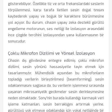
gösterebiliyor. Özellikle tiz ve orta frekanslardaki seslerin
törpülenmesi, karşı tarafa iletilen sesin doğal tınısını
kaybederek yapay ve boğuk bir karaktere bürünmesine
yol açıyor. Bu durum, cihazın yapay zeka destekli gürültü
engelleme motorunun, ses netliği ile izolasyon arasındaki
ince çizgide tercihini izolasyondan yana kullanmasının bir
sonucudur.
Çoklu Mikrofon Dizilimi ve Yönsel İzolasyon
Cihazın dış gövdesine entegre edilmiş çoklu mikrofon
dizilimi, sesin yönünü hassasiyetle tayin etmek için
tasarlanmıştır. Mühendislik açısından bu mikrofonların
topladığı verilerin birleştirilmesi (beamforming), sesin
odaklanmasını sağlasa da, bu verilerin işlenmesi sırasında
yaşanan mikrosaniyelik gecikmeler sesin derinleşmesine
neden olmaktadır. Sony'nin burada kullandığı karmaşık veri
işleme katmanları, sesin berraklığını artırmak yerine,
gürültüyü yok etmeye odaklandığı için vokal netliğinde bir