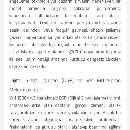
engelleme teknolojisiyle pazarın zirvesini hedefleyen bir
model olmasına rağmen, mikrofon performansı
konusunda kullanıcıların beklentilerini tam olarak
karşılayamadı. Özellikle telefon görüşmeleri sırasında
sesin "derinden" veya "boğuk" gelmesi, cihazın gelişmiş
yazılım mimarisinin bir yan etkisi olarak karşımıza çıkıyor.
Bu sorun, kulaklığın dış dünyayla olan etkileşimini yöneten
dijital işleme algoritmalarının, gürültü engelleme başarısı
ile ses iletim netliği arasında kurduğu dengesiz ilişkiden
kaynaklanmaktadır.
Dijital Sinyal İşleme (DSP) ve Ses Filtreleme
Mekanizmaları
WH-1000XM6 içerisindeki DSP (Dijital Sinyal İşleme) birimi,
ortamdaki arka plan seslerini gerçek zamanlı olarak
tarayarak izole etmek üzere yapılandırılmıştır. Ancak bu
süreç sırasında algoritma, insan sesinin karakteristik
frekanslarını da gürültü olarak algılayıp bastırma eğilimi