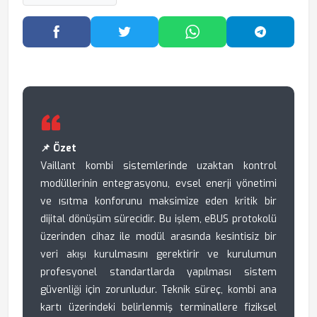
Facebook'ta Paylaş
Twitter'da Paylaş
WhatsApp'ta Paylaş
Telegram
📌 Özet
Vaillant kombi sistemlerinde uzaktan kontrol
modüllerinin entegrasyonu, evsel enerji yönetimi
ve ısıtma konforunu maksimize eden kritik bir
dijital dönüşüm sürecidir. Bu işlem, eBUS protokolü
üzerinden cihaz ile modül arasında kesintisiz bir
veri akışı kurulmasını gerektirir ve kurulumun
profesyonel standartlarda yapılması sistem
güvenliği için zorunludur. Teknik süreç, kombi ana
kartı üzerindeki belirlenmiş terminallere fiziksel