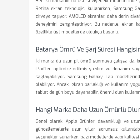
Her iki markanın da üst seviyedeki modellerinde yü
Retina ekran teknolojisi kullanırken, Samsung G
zirveye taşıyor. AMOLED ekranlar, daha derin siya
deneyimini zenginleştiriyor. Bu nedenle, ekran k
özellikle üst modellerde oldukça başarılı.
Batarya Ömrü Ve Şarj Süresi Hangisin
İki marka da uzun pil ömrü sunmaya çalışsa da, kulla
iPad'ler, optimize edilmiş yazılım ve donanım sa
sağlayabiliyor. Samsung Galaxy Tab modellerinde
olabiliyor. Ancak, ekran parlaklığı ve kullanım yoğ
tablet de gün boyu dayanabilir, önemli olan kullanım 
Hangi Marka Daha Uzun Ömürlü Olur
Genel olarak, Apple ürünleri dayanıklılığı ve uzun
güncellemelerle uzun yıllar sorunsuz kullanıla
seçenekler sunarken, bazı modellerde yapı kalitesi v