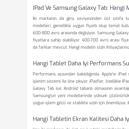
IPad Ve Samsung Galaxy Tab: Hangi 
İki markanın da giriş seviyesinden üst sınıfa ka
modelleri, genellikle uygun fiyatlı olup temel kull
600-800 avro arasında değişiyor. Samsung Galaxy T
fiyatlara sahip olabiliyor, 400-700 avro arası fiyat
da farklar mevcut. Hangi modelin sizin ihtiyaçları
Hangi Tablet Daha Iyi Performans S
Performans açısından bakıldığında, Apple'ın iPad 
işletim sistemi ile öne çıkıyor. iPad'ler, özellikle i
Galaxy Tab ise, Android tabanlı olmasının avantajı
Samsung'un yeni modellerinde yüksek çözünürlüklü
yoğun işlem gücü ve stabilite sizin için önemliyse, i
Hangi Tabletin Ekran Kalitesi Daha Iy