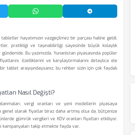
'da Paylaş
WhatsApp'ta Paylaş
Telegram'da Payl
 tabletler hayatımızın vazgeçilmez bir parçası haline geldi.
ler, pratikliği ve taşınabilirliği sayesinde büyük kolaylık
lar gündemde. Bu yazımızda, Yunanistan piyasasında popüler
tlarını, özelliklerini ve karşılaştırmalarını detaylıca ele
ir tablet arayışındaysanız, bu rehber sizin için çok faydalı
atları Nasıl Değişti?
galanmaları, vergi oranları ve yeni modellerin piyasaya
da genel olarak fiyatlar biraz daha artmış olsa da, bütçenize
nlerde gümrük vergileri ve KDV oranları fiyatları etkiliyor.
e kampanyaları takip etmekte fayda var.