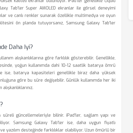
ksek kaliteli ekranlar bulunuyor. iPad'ler genellikle Liquid
alaxy Tab'ler Super AMOLED ekranlar ile görsel deneyimi
hlar ve canlı renkler sunarak özellikle multimedya ve oyun
alitesini ön planda tutuyorsanız, Samsung Galaxy Tab'ler
de Daha Iyi?
nım alışkanlıklarına göre farklılık gösterebilir. Genellikle,
yesinde, yoğun kullanımda dahi 10-12 saatlik batarya ömrü
 ise, batarya kapasiteleri genellikle biraz daha yüksek
unluğuna göre bu süre değişebilir. Günlük kullanımda her iki
alışkanlıklarınız.
?
 süreli güncellemeleriyle bilinir. iPad'ler, sağlam yapı ve
biliyor. Samsung Galaxy Tab'ler ise, daha uygun fiyatlı
e yazılım desteğinde farklılıklar olabiliyor. Uzun ömürlü bir