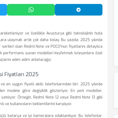
'da Paylaş
WhatsApp'ta Paylaş
Telegram'da Payl
reketleniyor ve özellikle Avusturya gibi teknolojinin hızla
fonlara ulaşmak artık çok daha kolay. Bu yazıda, 2025 yılında
serileri olan Redmi Note ve POCO'nun fiyatlarını detaylıca
k performans sunan modelleri keşfetmek isteyenlere özel
ipuçlarını adım adım anlatacağız.
i Fiyatları 2025
ve en uygun fiyatlı akıllı telefonlarından biri. 2025 yılında
den modele göre değişiklik gösteriyor. En yeni modeller,
a satılıyor. Örneğin, Redmi Note 12 veya Redmi Note 13 gibi
 ve kullanıcıların beklentilerini karşılıyor.
çlü batarya ve iyi kameralara odaklanılıyor. Bu telefonlar,