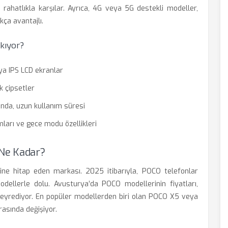
 rahatlıkla karşılar. Ayrıca, 4G veya 5G destekli modeller,
kça avantajlı.
ıkıyor?
ya IPS LCD ekranlar
k çipsetler
nda, uzun kullanım süresi
arı ve gece modu özellikleri
 Ne Kadar?
sine hitap eden markası. 2025 itibarıyla, POCO telefonlar
dellerle dolu. Avusturya’da POCO modellerinin fiyatları,
 seyrediyor. En popüler modellerden biri olan POCO X5 veya
rasında değişiyor.