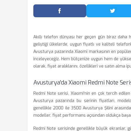
Facebook'ta Paylaş
Twitter
Akıllı telefon dünyası her geçen gün biraz daha ha
geliştiği ülkelerde, uygun fiyatlı ve kaliteli tele
Avusturya pazarında Xiaomi markasının en popüler 
inceleyeceğiz. Hem bütçenize uygun hem de yükse
olarak, fiyat aralıklarını, özellikleri ve satın alma 
Avusturya'da Xiaomi Redmi Note Seris
Redmi Note serisi, Xiaomi'nin en çok tercih edilen 
Avusturya pazarında bu serinin fiyatları, model
genellikle 2000 ile 3500 Avusturya Şilini arasınd
modeller, fiyat performans açısından oldukça başarılı
Redmi Note serisinde genellikle büyük ekranlar, gü