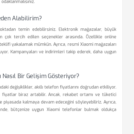
 odaklanmalısınız.
eden Alabilirim?
noktadan temin edebilirsiniz. Elektronik mağazalar, büyük
 en çok tercih edilen seçenekler arasında. Özellikle online
n teklifi yakalamak mümkün. Ayrıca, resmi Xiaomi mağazaları
sunuyor. Kampanyaları ve indirimleri takip ederek, daha uygun
 Nasıl Bir Gelişim Gösteriyor?
aki değişiklikler, akıllı telefon fiyatlarını doğrudan etkiliyor.
 fiyatlar biraz artabilir. Ancak, rekabet ortamı ve tüketici
de piyasada kalmaya devam edeceğini söyleyebiliriz. Ayrıca,
inde, bütçenize uygun Xiaomi telefonlar bulmak oldukça