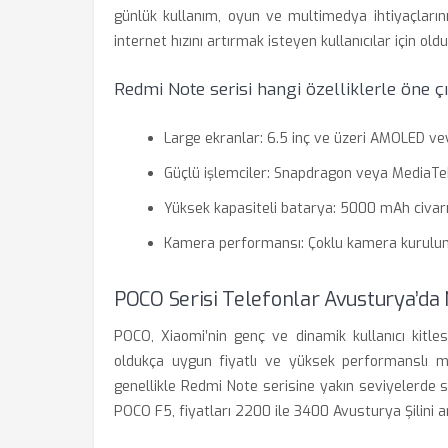
günlük kullanım, oyun ve multimedya ihtiyaçlarını
internet hızını artırmak isteyen kullanıcılar için oldu
Redmi Note serisi hangi özelliklerle öne ç
Large ekranlar: 6.5 inç ve üzeri AMOLED ve
Güçlü işlemciler: Snapdragon veya MediaTe
Yüksek kapasiteli batarya: 5000 mAh civarı
Kamera performansı: Çoklu kamera kuruluml
POCO Serisi Telefonlar Avusturya’da
POCO, Xiaomi’nin genç ve dinamik kullanıcı kitle
oldukça uygun fiyatlı ve yüksek performanslı mo
genellikle Redmi Note serisine yakın seviyelerde
POCO F5, fiyatları 2200 ile 3400 Avusturya Şilini a