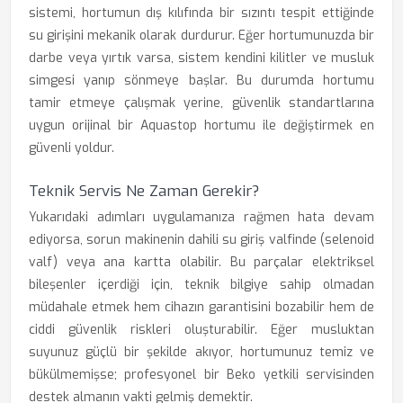
sistemi, hortumun dış kılıfında bir sızıntı tespit ettiğinde
su girişini mekanik olarak durdurur. Eğer hortumunuzda bir
darbe veya yırtık varsa, sistem kendini kilitler ve musluk
simgesi yanıp sönmeye başlar. Bu durumda hortumu
tamir etmeye çalışmak yerine, güvenlik standartlarına
uygun orijinal bir Aquastop hortumu ile değiştirmek en
güvenli yoldur.
Teknik Servis Ne Zaman Gerekir?
Yukarıdaki adımları uygulamanıza rağmen hata devam
ediyorsa, sorun makinenin dahili su giriş valfinde (selenoid
valf) veya ana kartta olabilir. Bu parçalar elektriksel
bileşenler içerdiği için, teknik bilgiye sahip olmadan
müdahale etmek hem cihazın garantisini bozabilir hem de
ciddi güvenlik riskleri oluşturabilir. Eğer musluktan
suyunuz güçlü bir şekilde akıyor, hortumunuz temiz ve
bükülmemişse; profesyonel bir Beko yetkili servisinden
destek almanın vakti gelmiş demektir.