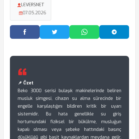
LEVERSNET
07.05.2026
Facebook'ta Paylaş
Twitter'da Paylaş
WhatsApp'ta Paylaş
Telegram
📌 Özet
Beko 3000 serisi bulaşık makinelerinde beliren
musluk simgesi, cihazın su alma sürecinde bir
engelle karşılaştığını bildiren kritik bir uyarı
sistemidir. Bu hata genellikle su giriş
hortumundaki fiziksel bir bükülme, musluğun
kapalı olması veya şebeke hattındaki basınç
düşüklüğü gibi basit kaynaklardan meydana gelir.