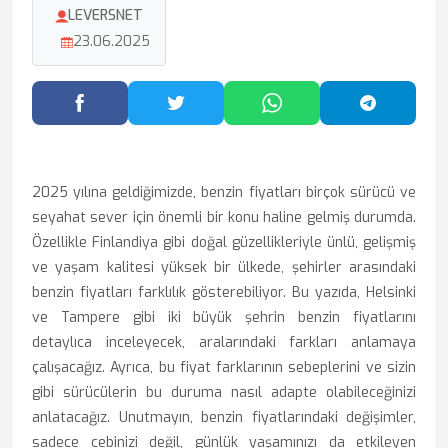
LEVERSNET
23.06.2025
Facebook'ta Paylaş
Twitter'da Paylaş
WhatsApp'ta Paylaş
Telegram
2025 yılına geldiğimizde, benzin fiyatları birçok sürücü ve
seyahat sever için önemli bir konu haline gelmiş durumda.
Özellikle Finlandiya gibi doğal güzellikleriyle ünlü, gelişmiş
ve yaşam kalitesi yüksek bir ülkede, şehirler arasındaki
benzin fiyatları farklılık gösterebiliyor. Bu yazıda, Helsinki
ve Tampere gibi iki büyük şehrin benzin fiyatlarını
detaylıca inceleyecek, aralarındaki farkları anlamaya
çalışacağız. Ayrıca, bu fiyat farklarının sebeplerini ve sizin
gibi sürücülerin bu duruma nasıl adapte olabileceğinizi
anlatacağız. Unutmayın, benzin fiyatlarındaki değişimler,
sadece cebinizi değil, günlük yaşamınızı da etkileyen