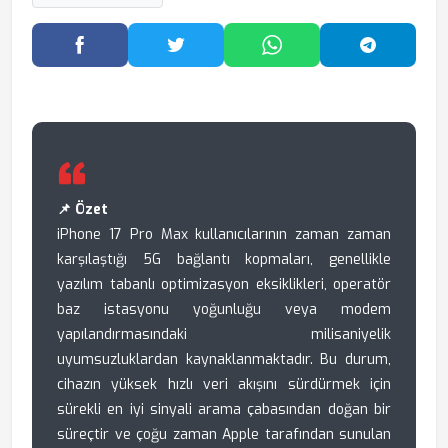
Facebook'ta Paylaş
Twitter'da Paylaş
WhatsApp'ta Paylaş
Telegram
📌 Özet
iPhone 17 Pro Max kullanıcılarının zaman zaman
karşılaştığı 5G bağlantı kopmaları, genellikle
yazılım tabanlı optimizasyon eksiklikleri, operatör
baz istasyonu yoğunluğu veya modem
yapılandırmasındaki milisaniyelik
uyumsuzluklardan kaynaklanmaktadır. Bu durum,
cihazın yüksek hızlı veri akışını sürdürmek için
sürekli en iyi sinyali arama çabasından doğan bir
süreçtir ve çoğu zaman Apple tarafından sunulan