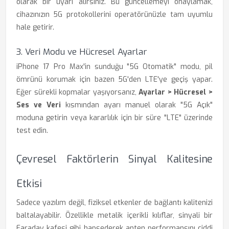
olarak bir uyarı alırsınız. Bu güncellemeyi onaylamak,
cihazınızın 5G protokollerini operatörünüzle tam uyumlu
hale getirir.
3. Veri Modu ve Hücresel Ayarlar
iPhone 17 Pro Max'in sunduğu "5G Otomatik" modu, pil
ömrünü korumak için bazen 5G'den LTE'ye geçiş yapar.
Eğer sürekli kopmalar yaşıyorsanız,
Ayarlar > Hücresel >
Ses ve Veri
kısmından ayarı manuel olarak "5G Açık"
moduna getirin veya kararlılık için bir süre "LTE" üzerinde
test edin.
Çevresel Faktörlerin Sinyal Kalitesine
Etkisi
Sadece yazılım değil, fiziksel etkenler de bağlantı kalitenizi
baltalayabilir. Özellikle metalik içerikli kılıflar, sinyali bir
Faraday kafesi gibi hapsederek anten performansını ciddi