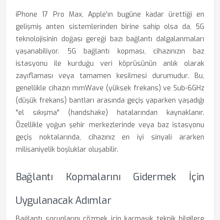
iPhone 17 Pro Max, Apple'ın bugüne kadar ürettiği en
gelişmiş anten sistemlerinden birine sahip olsa da, 5G
teknolojisinin doğası gereği bazı bağlantı dalgalanmaları
yaşanabiliyor. 5G bağlantı kopması, cihazınızın baz
istasyonu ile kurduğu veri köprüsünün anlık olarak
zayıflaması veya tamamen kesilmesi durumudur. Bu,
genellikle cihazın mmWave (yüksek frekans) ve Sub-6GHz
(düşük frekans) bantları arasında geçiş yaparken yaşadığı
"el sıkışma" (handshake) hatalarından kaynaklanır.
Özellikle yoğun şehir merkezlerinde veya baz istasyonu
geçiş noktalarında, cihazınız en iyi sinyali ararken
milisaniyelik boşluklar oluşabilir.
Bağlantı Kopmalarını Gidermek İçin
Uygulanacak Adımlar
Bağlantı sorunlarını çözmek için karmaşık teknik bilgilere