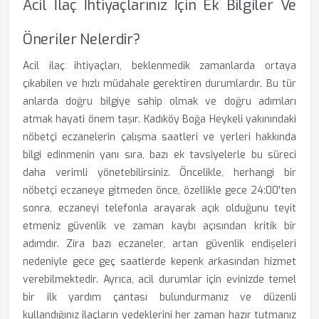
Acil İlaç İhtiyaçlarınız İçin Ek Bilgiler Ve
Öneriler Nelerdir?
Acil ilaç ihtiyaçları, beklenmedik zamanlarda ortaya
çıkabilen ve hızlı müdahale gerektiren durumlardır. Bu tür
anlarda doğru bilgiye sahip olmak ve doğru adımları
atmak hayati önem taşır. Kadıköy Boğa Heykeli yakınındaki
nöbetçi eczanelerin çalışma saatleri ve yerleri hakkında
bilgi edinmenin yanı sıra, bazı ek tavsiyelerle bu süreci
daha verimli yönetebilirsiniz. Öncelikle, herhangi bir
nöbetçi eczaneye gitmeden önce, özellikle gece 24:00'ten
sonra, eczaneyi telefonla arayarak açık olduğunu teyit
etmeniz güvenlik ve zaman kaybı açısından kritik bir
adımdır. Zira bazı eczaneler, artan güvenlik endişeleri
nedeniyle gece geç saatlerde kepenk arkasından hizmet
verebilmektedir. Ayrıca, acil durumlar için evinizde temel
bir ilk yardım çantası bulundurmanız ve düzenli
kullandığınız ilaçların yedeklerini her zaman hazır tutmanız