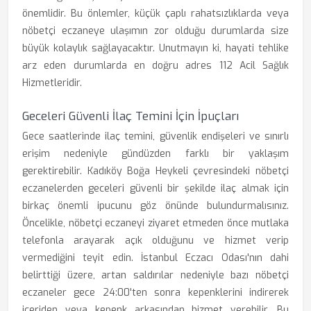
önemlidir. Bu önlemler, küçük çaplı rahatsızlıklarda veya
nöbetçi eczaneye ulaşımın zor olduğu durumlarda size
büyük kolaylık sağlayacaktır. Unutmayın ki, hayati tehlike
arz eden durumlarda en doğru adres 112 Acil Sağlık
Hizmetleridir.
Geceleri Güvenli İlaç Temini İçin İpuçları
Gece saatlerinde ilaç temini, güvenlik endişeleri ve sınırlı
erişim nedeniyle gündüzden farklı bir yaklaşım
gerektirebilir. Kadıköy Boğa Heykeli çevresindeki nöbetçi
eczanelerden geceleri güvenli bir şekilde ilaç almak için
birkaç önemli ipucunu göz önünde bulundurmalısınız.
Öncelikle, nöbetçi eczaneyi ziyaret etmeden önce mutlaka
telefonla arayarak açık olduğunu ve hizmet verip
vermediğini teyit edin. İstanbul Eczacı Odası'nın dahi
belirttiği üzere, artan saldırılar nedeniyle bazı nöbetçi
eczaneler gece 24:00'ten sonra kepenklerini indirerek
içeriden veya kepenk arkasından hizmet verebilir. Bu