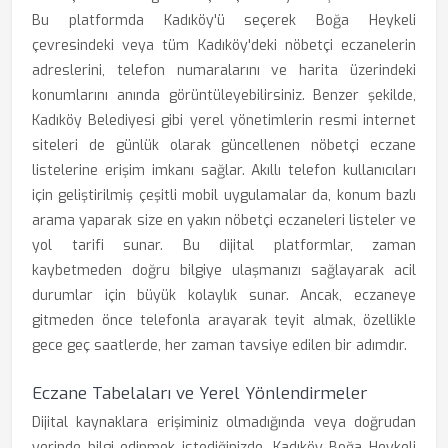
Bu platformda Kadıköy'ü seçerek Boğa Heykeli
çevresindeki veya tüm Kadıköy'deki nöbetçi eczanelerin
adreslerini, telefon numaralarını ve harita üzerindeki
konumlarını anında görüntüleyebilirsiniz. Benzer şekilde,
Kadıköy Belediyesi gibi yerel yönetimlerin resmi internet
siteleri de günlük olarak güncellenen nöbetçi eczane
listelerine erişim imkanı sağlar. Akıllı telefon kullanıcıları
için geliştirilmiş çeşitli mobil uygulamalar da, konum bazlı
arama yaparak size en yakın nöbetçi eczaneleri listeler ve
yol tarifi sunar. Bu dijital platformlar, zaman
kaybetmeden doğru bilgiye ulaşmanızı sağlayarak acil
durumlar için büyük kolaylık sunar. Ancak, eczaneye
gitmeden önce telefonla arayarak teyit almak, özellikle
gece geç saatlerde, her zaman tavsiye edilen bir adımdır.
Eczane Tabelaları ve Yerel Yönlendirmeler
Dijital kaynaklara erişiminiz olmadığında veya doğrudan
yerinde bilgi edinmek istediğinizde, Kadıköy Boğa Heykeli