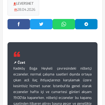
LEVERSNET
28.04.2026
Facebook'ta Paylaş
Twitter'da Paylaş
WhatsApp'ta Paylaş
Telegram
📌 Özet
Kadıköy Boğa Heykeli çevresindeki nöbetçi
eczaneler, normal çalışma saatleri dışında ortaya
çıkan acil ilaç ihtiyaçlarınızı karşılamak üzere
kesintisiz hizmet sunar. İstanbul'da genel olarak
eczaneler hafta içi ve cumartesi günleri akşam
19:00'da kapanırken, nöbetçi eczaneler bu kapanış
saatinden itibaren görev başına geçer ve genellikle