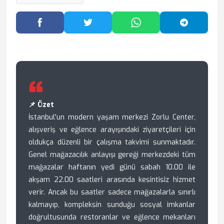
Facebook'ta Paylaş
Twitter'da Paylaş
WhatsApp'ta Paylaş
Telegram
📌 Özet
İstanbul'un modern yaşam merkezi Zorlu Center,
alışveriş ve eğlence arayışındaki ziyaretçileri için
oldukça düzenli bir çalışma takvimi sunmaktadır.
Genel mağazacılık anlayışı gereği merkezdeki tüm
mağazalar haftanın yedi günü sabah 10.00 ile
akşam 22.00 saatleri arasında kesintisiz hizmet
verir. Ancak bu saatler sadece mağazalarla sınırlı
kalmayıp, kompleksin sunduğu sosyal imkanlar
doğrultusunda restoranlar ve eğlence mekanları