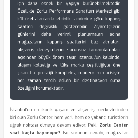
için daha esnek bir yapıya bürünebilmektedir.
Özellikle Zorlu Performans Sanatları Merkezi gibi
kültürel alanlarda etkinlik takvimine göre kapanış
saatleri değişiklik gösterebilir. Ziyaretçilerin
günlerini daha verimli planlamaları adına
mağazaların kapanış saatlerini baz almaları,
alışveriş deneyimlerini sorunsuz tamamlamaları
açısından büyük önem taşır. İstanbul’un kalbinde,
ulaşım kolaylığı ve lüks marka çeşitliliğiyle öne
çıkan bu prestijli kompleks, modern mimarisiyle
her zaman tercih edilen bir destinasyon olma
özelliğini korumaktadır.
İstanbul'un en ikonik yaşam ve alışveriş merkezlerinden
biri olan Zorlu Center, hem yerli hem de yabancı turistlerin
uğrak noktası olmaya devam ediyor. Peki,
Zorlu Center
saat kaçta kapanıyor?
Bu sorunun cevabı, mağazalar