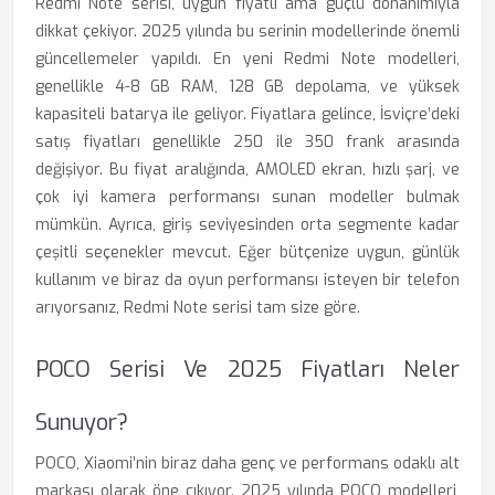
Redmi Note serisi, uygun fiyatlı ama güçlü donanımıyla
dikkat çekiyor. 2025 yılında bu serinin modellerinde önemli
güncellemeler yapıldı. En yeni Redmi Note modelleri,
genellikle 4-8 GB RAM, 128 GB depolama, ve yüksek
kapasiteli batarya ile geliyor. Fiyatlara gelince, İsviçre’deki
satış fiyatları genellikle 250 ile 350 frank arasında
değişiyor. Bu fiyat aralığında, AMOLED ekran, hızlı şarj, ve
çok iyi kamera performansı sunan modeller bulmak
mümkün. Ayrıca, giriş seviyesinden orta segmente kadar
çeşitli seçenekler mevcut. Eğer bütçenize uygun, günlük
kullanım ve biraz da oyun performansı isteyen bir telefon
arıyorsanız, Redmi Note serisi tam size göre.
POCO Serisi Ve 2025 Fiyatları Neler
Sunuyor?
POCO, Xiaomi’nin biraz daha genç ve performans odaklı alt
markası olarak öne çıkıyor. 2025 yılında POCO modelleri,