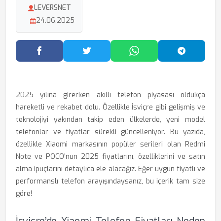
LEVERSNET
24.06.2025
Facebook'ta Paylaş
Twitter'da Paylaş
WhatsApp'ta Paylaş
Telegram
2025 yılına girerken akıllı telefon piyasası oldukça
hareketli ve rekabet dolu. Özellikle İsviçre gibi gelişmiş ve
teknolojiyi yakından takip eden ülkelerde, yeni model
telefonlar ve fiyatlar sürekli güncelleniyor. Bu yazıda,
özellikle Xiaomi markasının popüler serileri olan Redmi
Note ve POCO'nun 2025 fiyatlarını, özelliklerini ve satın
alma ipuçlarını detaylıca ele alacağız. Eğer uygun fiyatlı ve
performanslı telefon arayışındaysanız, bu içerik tam size
göre!