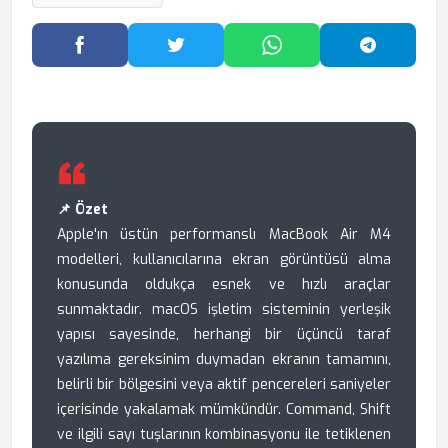
Facebook'ta Paylaş
Twitter'da Paylaş
WhatsApp'ta Paylaş
Telegram
📌 Özet
Apple'ın üstün performanslı MacBook Air M4
modelleri, kullanıcılarına ekran görüntüsü alma
konusunda oldukça esnek ve hızlı araçlar
sunmaktadır. macOS işletim sisteminin yerleşik
yapısı sayesinde, herhangi bir üçüncü taraf
yazılıma gereksinim duymadan ekranın tamamını,
belirli bir bölgesini veya aktif pencereleri saniyeler
içerisinde yakalamak mümkündür. Command, Shift
ve ilgili sayı tuşlarının kombinasyonu ile tetiklenen