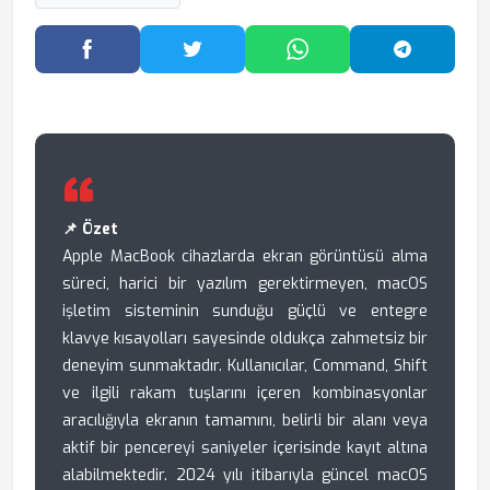
Facebook'ta Paylaş
Twitter'da Paylaş
WhatsApp'ta Paylaş
Telegram
📌 Özet
Apple MacBook cihazlarda ekran görüntüsü alma
süreci, harici bir yazılım gerektirmeyen, macOS
işletim sisteminin sunduğu güçlü ve entegre
klavye kısayolları sayesinde oldukça zahmetsiz bir
deneyim sunmaktadır. Kullanıcılar, Command, Shift
ve ilgili rakam tuşlarını içeren kombinasyonlar
aracılığıyla ekranın tamamını, belirli bir alanı veya
aktif bir pencereyi saniyeler içerisinde kayıt altına
alabilmektedir. 2024 yılı itibarıyla güncel macOS