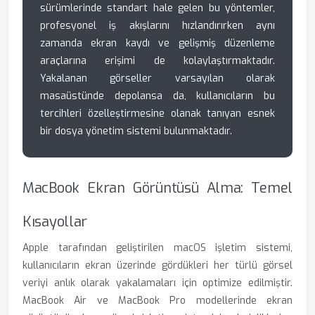
sürümlerinde standart hale gelen bu yöntemler,
profesyonel iş akışlarını hızlandırırken aynı
zamanda ekran kaydı ve gelişmiş düzenleme
araçlarına erişimi de kolaylaştırmaktadır.
Yakalanan görseller varsayılan olarak
masaüstünde depolansa da, kullanıcıların bu
tercihleri özelleştirmesine olanak tanıyan esnek
bir dosya yönetim sistemi bulunmaktadır.
MacBook Ekran Görüntüsü Alma: Temel
Kısayollar
Apple tarafından geliştirilen macOS işletim sistemi,
kullanıcıların ekran üzerinde gördükleri her türlü görsel
veriyi anlık olarak yakalamaları için optimize edilmiştir.
MacBook Air ve MacBook Pro modellerinde ekran