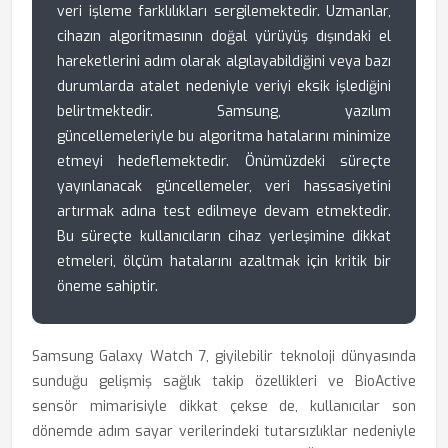
veri işleme farklılıkları sergilemektedir. Uzmanlar,
cihazın algoritmasının doğal yürüyüş dışındaki el
hareketlerini adım olarak algılayabildiğini veya bazı
durumlarda atalet nedeniyle veriyi eksik işlediğini
belirtmektedir. Samsung, yazılım
güncellemeleriyle bu algoritma hatalarını minimize
etmeyi hedeflemektedir. Önümüzdeki süreçte
yayınlanacak güncellemeler, veri hassasiyetini
artırmak adına test edilmeye devam etmektedir.
Bu süreçte kullanıcıların cihaz yerleşimine dikkat
etmeleri, ölçüm hatalarını azaltmak için kritik bir
öneme sahiptir.
Samsung Galaxy Watch 7, giyilebilir teknoloji dünyasında
sunduğu gelişmiş sağlık takip özellikleri ve BioActive
sensör mimarisiyle dikkat çekse de, kullanıcılar son
dönemde adım sayar verilerindeki tutarsızlıklar nedeniyle