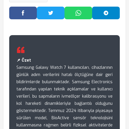
Facebook'ta Paylaş
Twitter'da Paylaş
WhatsApp'ta Paylaş
Telegram
📌 Özet
Samsung Galaxy Watch 7 kullanıcıları, cihazlarının
günlük adım verilerini hatalı ölçtüğüne dair geri
bildirimlerde bulunmaktadır. Samsung Electronics
tarafından yapılan teknik açıklamalar ve kullanıcı
verileri, bu sapmaların ivmeölçer kalibrasyonu ve
kol hareketi dinamikleriyle bağlantılı olduğunu
göstermektedir. Temmuz 2024 itibarıyla piyasaya
sürülen model, BioActive sensör teknolojisini
kullanmasına rağmen belirli fiziksel aktivitelerde