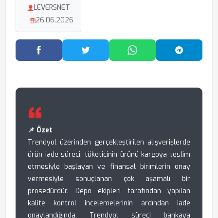
LEVERSNET
26.06.2026
Facebook'ta Paylaş
Twitter'da Paylaş
WhatsApp'ta Paylaş
Telegram
📌 Özet
Trendyol üzerinden gerçekleştirilen alışverişlerde
ürün iade süreci, tüketicinin ürünü kargoya teslim
etmesiyle başlayan ve finansal birimlerin onay
vermesiyle sonuçlanan çok aşamalı bir
prosedürdür. Depo ekipleri tarafından yapılan
kalite kontrol incelemelerinin ardından iade
onaylandığında, Trendyol süreci bankaya